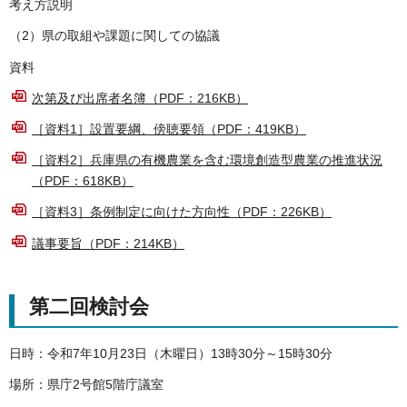
考え方説明
（2）県の取組や課題に関しての協議
資料
次第及び出席者名簿（PDF：216KB）
［資料1］設置要綱、傍聴要領（PDF：419KB）
［資料2］兵庫県の有機農業を含む環境創造型農業の推進状況
（PDF：618KB）
［資料3］条例制定に向けた方向性（PDF：226KB）
議事要旨（PDF：214KB）
第二回検討会
日時：令和7年10月23日（木曜日）13時30分～15時30分
場所：県庁2号館5階庁議室