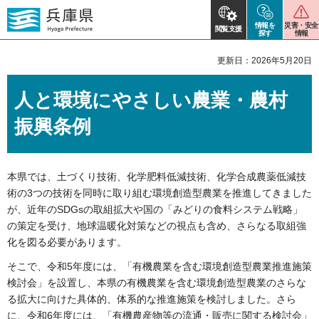
情報を
災害・安全
閲覧支援
探す
情報
更新日：2026年5月20日
人と環境にやさしい農業・農村
振興条例
本県では、土づくり技術、化学肥料低減技術、化学合成農薬低減技
術の3つの技術を同時に取り組む環境創造型農業を推進してきました
が、近年のSDGsの取組拡大や国の「みどりの食料システム戦略」
の策定を受け、地球温暖化対策などの視点も含め、さらなる取組強
化を図る必要があります。
そこで、令和5年度には、「有機農業を含む環境創造型農業推進施策
検討会」を設置し、本県の有機農業を含む環境創造型農業のさらな
る拡大に向けた具体的、体系的な推進施策を検討しました。さら
に、令和6年度には、「有機農産物等の流通・販売に関する検討会」