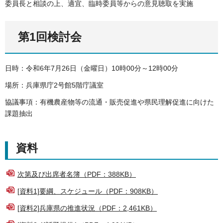
委員長と相談の上、適宜、臨時委員等からの意見聴取を実施
第1回検討会
日時：令和6年7月26日（金曜日）10時00分～12時00分
場所：兵庫県庁2号館5階庁議室
協議事項：有機農産物等の流通・販売促進や県民理解促進に向けた
課題抽出
資料
次第及び出席者名簿（PDF：388KB）
[資料1]要綱、スケジュール（PDF：908KB）
[資料2]兵庫県の推進状況（PDF：2,461KB）