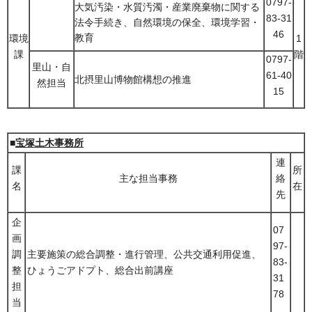
0797-
大気汚染・水質汚濁・産業廃棄物に関する
83-31
法令手続き、自然環境の保全、環境学習・
46
教育
環境
1
課
階
0797-
里山・自
61-40
北摂里山博物館構想の推進
然担当
15
■
宝塚土木事務所
連
課
所
主な担当事務
絡
名
在
先
企
07
画
97-
調
主要施策の総合調整・進行管理、公共交通利用促進、
83-
整
ひょうごアドプト、総合出前講座
31
担
78
当