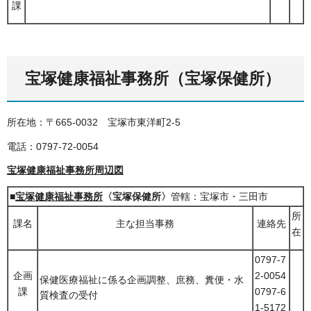
課
宝塚健康福祉事務所（宝塚保健所）
所在地：〒665-0032
宝
塚市東洋町2-5
電話：0797-72-0054
宝塚健康福祉事務所周辺図
■
宝塚健康福祉事務所
〈宝塚保健所〉
管轄：宝塚市・三田市
所
課名
主な担当事務
連絡先
在
0797-7
企画
2-0054
保健医療福祉に係る企画調整、庶務、糞便・水
課
0797-6
質検査の受付
1-5172