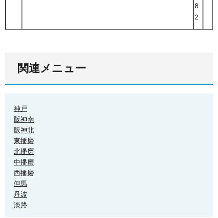
8
2
関連メニュー
神戸
阪神南
阪神北
東播磨
北播磨
中播磨
西播磨
但馬
丹波
淡路