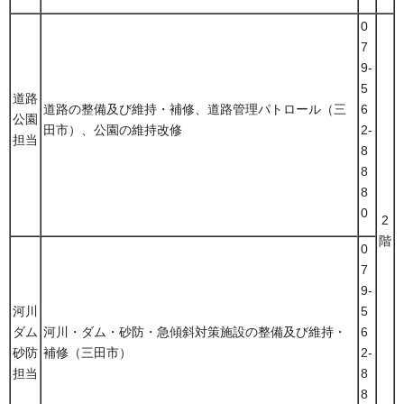
0
7
9-
5
道路
道路の整備及び維持・補修、道路管理パトロール（三
6
公園
田市）、公園の維持改修
2-
担当
8
8
8
0
2
階
0
7
9-
河川
5
ダム
河川・ダム・砂防・急傾斜対策施設の整備及び維持・
6
砂防
補修（三田市）
2-
担当
8
8