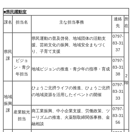
■県民躍動室
連絡
所
課名
担当名
主な担当事務
先
在
0797-
県民運動の普及啓発、地域団体の活動支
83-31
援、芸術文化の振興、地域安全まちづく
37
り、子育て支援
県民
課
ビジョ
0797-
ン・青少
83-31
地域ビジョンの推進・青少年の指導・育成
年担当
38
2
階
0797-
ひょうご北摂ライフの推進、ひょうご北摂
83-31
の地域資源を活用したイベントの開催
地域
33
振興
0797-
課
商工業振興、中小企業支援、労働政策、ツ
産業観光
83-31
ーリズムの推進、火薬類取締関係事務、金
担当
56
融相談