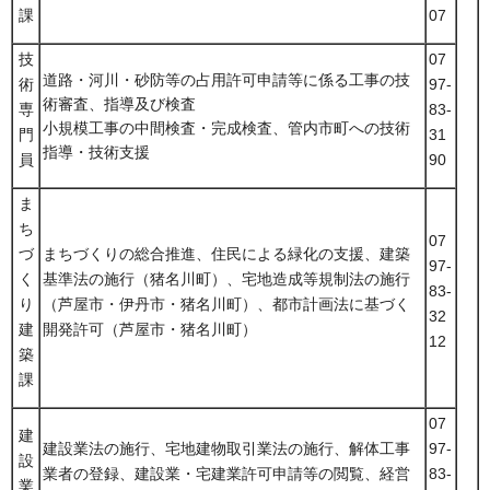
課
07
技
07
道路・河川・砂防等の占用許可申請等に係る工事の技
術
97-
術審査、指導及び検査
専
83-
小規模工事の中間検査・完成検査、管内市町への技術
門
31
指導・技術支援
員
90
ま
ち
07
づ
まちづくりの総合推進、住民による緑化の支援、建築
97-
く
基準法の施行（猪名川町）、宅地造成等規制法の施行
83-
り
（芦屋市・伊丹市・猪名川町）、都市計画法に基づく
32
建
開発許可（芦屋市・猪名川町）
12
築
課
07
建
建設業法の施行、宅地建物取引業法の施行、解体工事
97-
設
業者の登録、建設業・宅建業許可申請等の閲覧、経営
83-
業