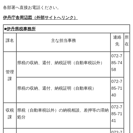
各部署へ直接お電話ください。
伊丹庁舎周辺図（外部サイトへリンク）
■
伊丹県税事務所
連絡
所
課名
主な担当事務
先
在
072-7
県税の収納、還付、納税証明（自動車税以外）
85-74
58
管理
課
072-7
県税の収納、還付、納税証明（自動車税）
85-71
40
072-7
収税
県税（自動車税以外）の納税相談、差押等の滞納
85-71
課
処分
41
072-7