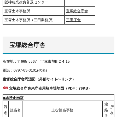
阪神農業改良普及センター
宝塚土木事務所
宝塚総合庁舎
宝塚土木事務所（三田業務所）
三田庁舎
宝塚総合庁舎
所在地：〒665-8567
宝
塚市旭町2-4-15
電話：0797-83-3101(代表)
宝塚総合庁舎周辺図（外部サイトへリンク）
宝塚総合庁舎来庁者用駐車場地図（PDF：76KB）
■総務企画室
連
課
所
担当名
主な担当事務
絡
名
在
先