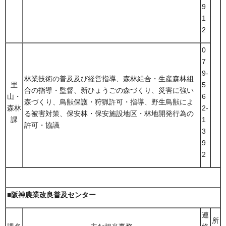
9
1
2
0
7
9-
林業技術の普及及び経営指導、森林組合・生産森林組
里
5
合の指導・監督、新ひょうごの森づくり、災害に強い
山・
6
森づくり、鳥獣保護・狩猟許可・指導、野生鳥獣によ
森林
2-
る被害対策、保安林・保安施設地区・林地開発行為の
課
1
許可・協議
3
9
2
■
阪神農業改良普及センター
連
所