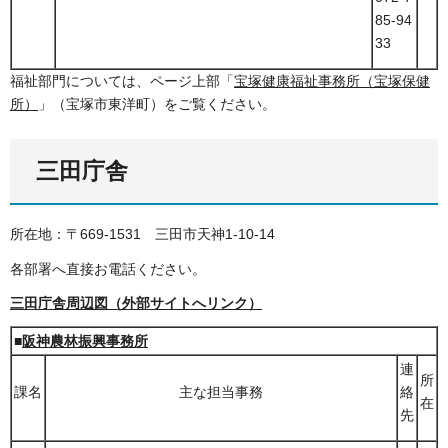
85-94
33
福祉部門については、ページ上部「
宝塚健康福祉事務所（宝塚保健
所）
」（宝塚市東洋町）をご覧ください。
三田庁舎
所在地：〒669-1531
三
田市天神1-10-14
各部署へ直接お電話ください。
三田庁舎周辺図（外部サイトへリンク）
■
阪神農林振興事務所
連
所
課名
主な担当事務
絡
在
先