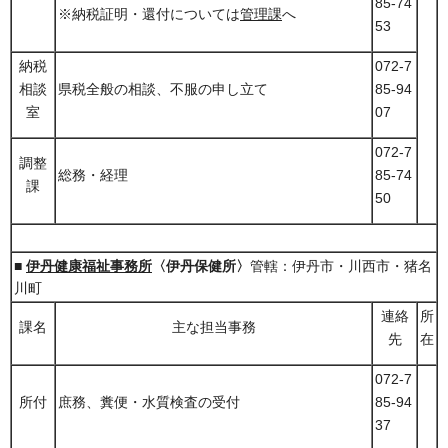
85-74
※納税証明・還付については
管理課
へ
53
納税
072-7
相談
県税全般の相談、不服の申し立て
85-94
室
07
072-7
調整
総務・経理
85-74
課
50
■
伊丹健康福祉事務所
〈伊丹保健所〉
管轄：伊丹市・川西市・猪名
川町
連絡
所
課名
主な担当事務
先
在
072-7
所付
庶務、糞便・水質検査の受付
85-94
37