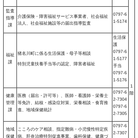
監査
0797-6
介護保険・障害福祉サービス事業者、社会福祉
指導
1-5174
法人、社会福祉施設等の届出指導監査
課
生活保
護
0797-6
猪名川町に係る生活保護・母子等相談
福祉
1-5177
課
特別児童扶養手当等の認定、障害者福祉
手当
0797-6
1-5176
1
0797-6
階
健康
医務（届出・許可等）、医師・看護師・栄養士
2-7304
管理
等免許、結核・感染症対策、栄養相談・食育推
0797-6
課
進、地域保健統計
2-7305
0797-6
地域
こころのケア相談、指定難病・小児慢性特定疾
2-7307
保健
病、肝炎治療特別促進事業、歯科保健、健康づ