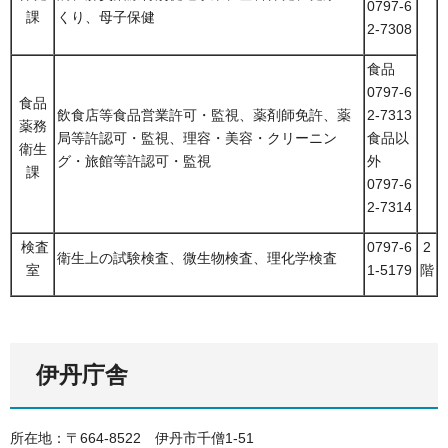
0797-6
課
くり、母子保健
2-7308
食品
0797-6
食品
飲食店等食品営業許可・監視、薬剤師免許、薬
2-7313
薬務
局等許認可・監視、理容・美容・クリーニン
食品以
衛生
グ・旅館等許認可・監視
外
課
0797-6
2-7314
検査
0797-6
2
衛生上の試験検査、微生物検査、理化学検査
室
1-5179
階
伊丹庁舎
所在地：〒664-8522
伊
丹市千僧1-51