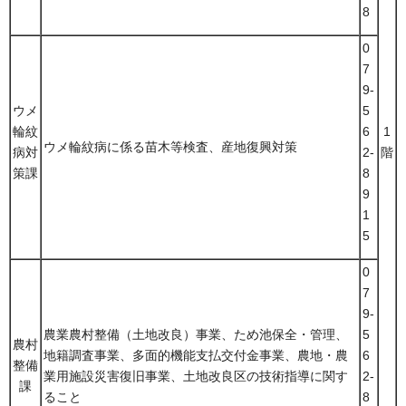
8
0
7
9-
ウメ
5
輪紋
6
1
ウメ輪紋病に係る苗木等検査、産地復興対策
病対
2-
階
策課
8
9
1
5
0
7
9-
農業農村整備（土地改良）事業、ため池保全・管理、
5
農村
地籍調査事業、多面的機能支払交付金事業、農地・農
6
整備
業用施設災害復旧事業、土地改良区の技術指導に関す
2-
課
ること
8