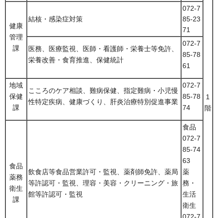
072-7
結核・感染症対策
85-23
健康
71
管理
072-7
課
医務、医療監視、医師・看護師・栄養士等免許、
85-78
栄養改善・食育推進、保健統計
61
地域
072-7
こころのケア相談、難病保健、指定難病・小児慢
保健
85-78
1
性特定疾病、健康づくり、肝炎治療特別促進事業
課
74
階
食品
072-7
85-74
63
食品
飲食店等食品営業許可・監視、薬剤師免許、薬局
薬
薬務
等許認可・監視、理容・美容・クリーニング・旅
務・
衛生
館等許認可・監視
生活
課
衛生
072-7