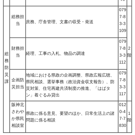
079
総務担
7-8
庶務、庁舎管理、文書の収受・発送
当
3-3
109
079
財務担
7-8
2
経理、工事の入札、物品の調達
総
当
3-3
階
務
112
防
079
災
地域における県政の企画調整、県政広報広聴、
企画防
7-8
課
県民相談、選挙事務（政治資金収支報告）、防
災担当
3-3
災対策、住宅再建共済制度の推進、「はばタ
117
ン」着ぐるみ貸出
阪神北
012
さわや
0-4
県政に係る意見、要望のほか、日常生活上の諸
1
か県民
7-7
問題に係る相談
階
相談室
830