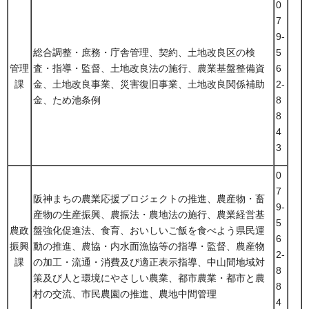
0
7
9-
総合調整・庶務・庁舎管理、契約、土地改良区の検
5
管理
査・指導・監督、土地改良法の施行、農業基盤整備資
6
課
金、土地改良事業、災害復旧事業、土地改良関係補助
2-
金、ため池条例
8
8
4
3
0
7
阪神まちの農業応援プロジェクトの推進、農産物・畜
9-
産物の生産振興、農振法・農地法の施行、農業経営基
5
農政
盤強化促進法、食育、おいしいご飯を食べよう県民運
6
振興
動の推進、農協・内水面漁協等の指導・監督、農産物
2-
課
の加工・流通・消費及び適正表示指導、中山間地域対
8
策及び人と環境にやさしい農業、都市農業・都市と農
8
村の交流、市民農園の推進、農地中間管理
4