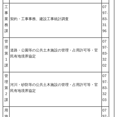
工
07
事
97-
業
契約・工事事務、建設工事統計調査
83-
務
31
課
96
管
07
理
97-
道路・公園等の公共土木施設の管理・占用許可等・官
第
83-
民有地境界協定
1
32
課
02
管
07
理
97-
河川・砂防等の公共土木施設の管理・占用許可等・官
第
83-
民有地境界協定
2
32
課
03
用
07
地
97-