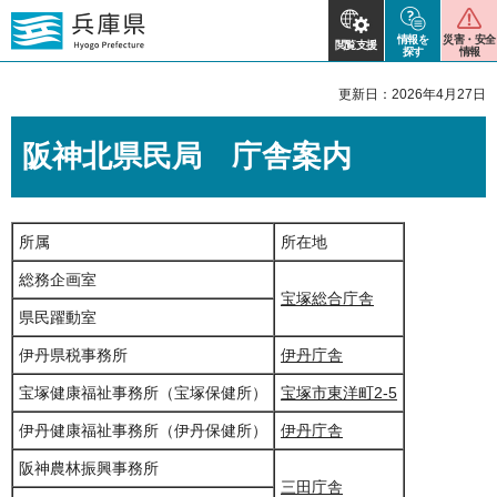
情報を
災害・安全
閲覧支援
探す
情報
更新日：2026年4月27日
阪神北県民局 庁舎案内
所属
所在地
総務企画室
宝塚総合庁舎
県民躍動室
伊丹県税事務所
伊丹庁舎
宝塚健康福祉事務所（宝塚保健所）
宝塚市東洋町2-5
伊丹健康福祉事務所（伊丹保健所）
伊丹庁舎
阪神農林振興事務所
三田庁舎