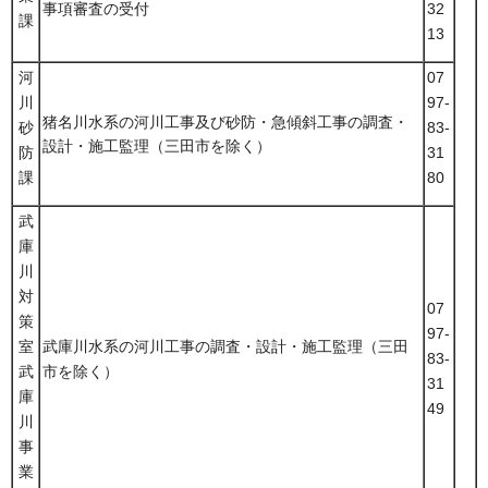
事項審査の受付
32
課
13
河
07
川
97-
猪名川水系の河川工事及び砂防・急傾斜工事の調査・
砂
83-
設計・施工監理（三田市を除く）
防
31
課
80
武
庫
川
対
07
策
97-
室
武庫川水系の河川工事の調査・設計・施工監理（三田
83-
武
市を除く）
31
庫
49
川
事
業