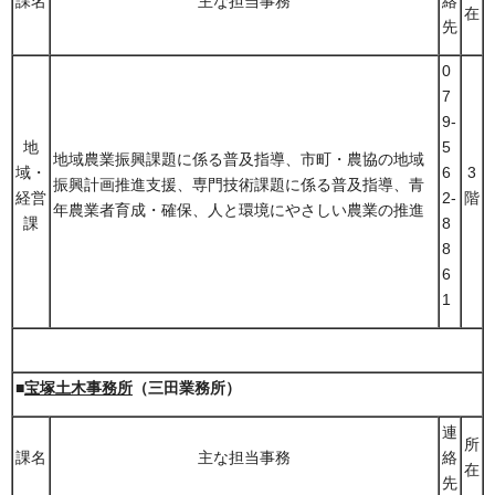
課名
主な担当事務
絡
在
先
0
7
9-
地
5
地域農業振興課題に係る普及指導、市町・農協の地域
域・
6
3
振興計画推進支援、専門技術課題に係る普及指導、青
経営
2-
階
年農業者育成・確保、人と環境にやさしい農業の推進
課
8
8
6
1
■
宝塚土木事務所
（三田業務所）
連
所
課名
主な担当事務
絡
在
先