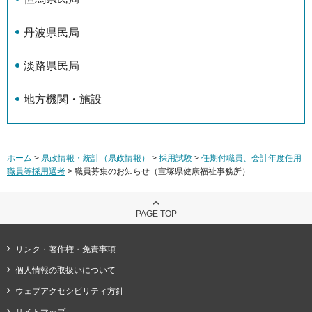
丹波県民局
淡路県民局
地方機関・施設
ホーム
>
県政情報・統計（県政情報）
>
採用試験
>
任期付職員、会計年度任用
職員等採用選考
> 職員募集のお知らせ（宝塚県健康福祉事務所）
PAGE TOP
リンク・著作権・免責事項
個人情報の取扱いについて
ウェブアクセシビリティ方針
サイトマップ