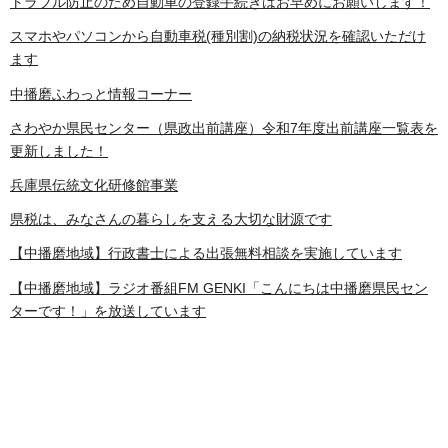
トラブル防止のため自動車の登録手続きはお早めにお願いします！
スマホやパソコンから自動車税(種別割)の納税状況を確認いただけ
ます
中播磨ふわっと情報コーナー
さわやか県民センター（県政出前講座）令和7年度出前講座一覧表を
更新しました！
兵庫県伝統文化研修館事業
県税は、みなさんの暮らしを支える大切な財源です
【中播磨地域】行政書士による出張無料相談を実施しています
【中播磨地域】ラジオ番組FM GENKI「こんにちは中播磨県民セン
ターです！」を放送しています