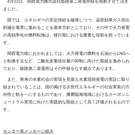
4月22日、関西電力株式会社姫路第二発電所様を視察させて頂き
ました。
国では、エネルギーの安定供給を確保しつつ、温室効果ガス排出
削減を着実に進めることを基本方針としており、その中で火力発電
の高効率化や燃料転換は、移行期における重要な役割を担っていま
す。
関西電力様におかれましては、火力発電の燃料を石油からLNGへ
と転換するなど、二酸化炭素排出量の抑制に向けた取組を進められ
ており、姫路第二発電所はその中核をなす拠点であります。
また、将来の水素社会の実現を見据え水素混焼発電の実証に取り
組まれていることは、国の掲げる次世代エネルギーの社会実装の方
向性と軌を一にするものであり、播磨臨海地域におけるカーボンニ
ュートラル実現に向けた実践的な取組として高く評価されるもので
す。
センター長メッセージ続き