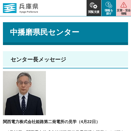
情報を
災害・安全
閲覧支援
探す
情報
中播磨県民センター
センター長メッセージ
関西電力株式会社姫路第二発電所の見学（4月22日）