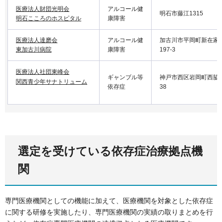
医療法人財団光明会
アルコール健
明石市藤江1315
明石こころのホスピタル
康障害
医療法人達磨会
アルコール健
加古川市平岡町新在家
東加古川病院
康障害
197-3
医療法人社団東峰会
ギャンブル等
神戸市西区岩岡町西脇
関西青少年サナトリューム
依存症
38
選定を受けている依存症治療拠点機
関
専門医療機関としての機能に加えて、医療機関を対象とした依存症
に関する研修を実施したり、専門医療機関の実績の取りまとめを行