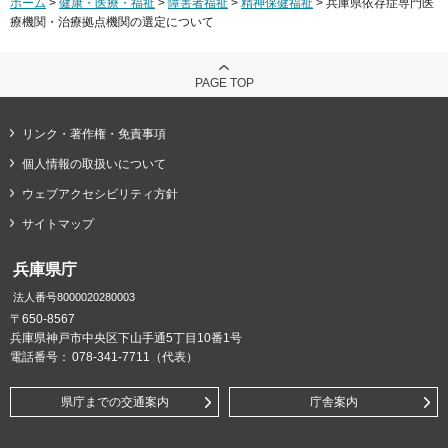
ホーム
>
健康・医療・福祉
>
障害者福祉
>
精神保健福祉
> 兵庫県依存症専門医
療機関・治療拠点機関の選定について
PAGE TOP
リンク・著作権・免責事項
個人情報の取扱いについて
ウェブアクセシビリティ方針
サイトマップ
兵庫県庁
法人番号8000020280003
〒650-8567
兵庫県神戸市中央区下山手通5丁目10番1号
電話番号：
078-341-7711（代表）
県庁までの交通案内
庁舎案内