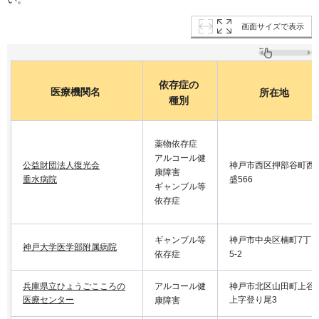
画面サイズで表示
依存症の
医療機関名
所在地
種別
薬物依存症
アルコール健
公益財団法人復光会
神戸市西区押部谷町西
康障害
垂水病院
盛566
ギャンブル等
依存症
ギャンブル等
神戸市中央区楠町7丁
神戸大学医学部附属病院
依存症
5-2
兵庫県立ひょうごこころの
アルコール健
神戸市北区山田町上谷
医療センター
上字登り尾3
康障害