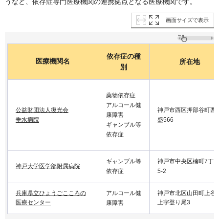
うなど、依存症専門医療機関の連携拠点となる医療機関です。
画面サイズで表示
依存症の種
医療機関名
所在地
別
薬物依存症
アルコール健
公益財団法人復光会
神戸市西区押部谷町西
康障害
垂水病院
盛566
ギャンブル等
依存症
ギャンブル等
神戸市中央区楠町7丁
神戸大学医学部附属病院
依存症
5-2
兵庫県立ひょうごこころの
アルコール健
神戸市北区山田町上谷
医療センター
上字登り尾3
康障害