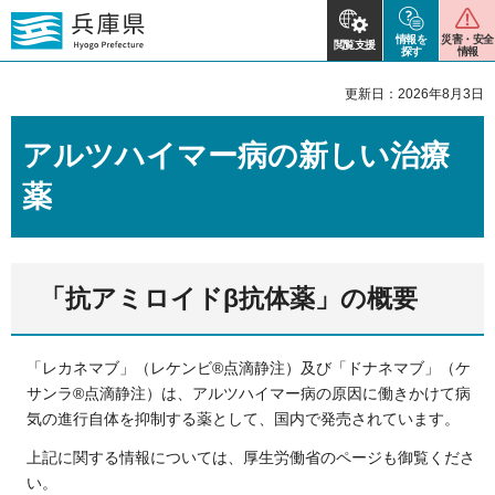
情報を
災害・安全
閲覧支援
探す
情報
更新日：2026年8月3日
アルツハイマー病の新しい治療
薬
「抗アミロイドβ抗体薬」の概要
「レカネマブ」（レケンビ®点滴静注）及び「ドナネマブ」（ケ
サンラ®点滴静注）は、アルツハイマー病の原因に働きかけて病
気の進行自体を抑制する薬として、国内で発売されています。
上記に関する情報については、厚生労働省のページも御覧くださ
い。