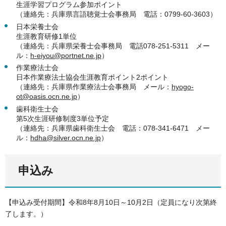
生涯学習プログラム参加ポイント
（連絡先：兵庫県言語聴覚士会事務局 電話：0799-60-3603）
日本栄養士会
生涯教育研修1単位
（連絡先：兵庫県栄養士会事務局 電話078-251-5311 メー
ル：
h-eiyou@portnet.ne.jp
）
作業療法士会
日本作業療法士協会生涯教育ポイント2ポイント
（連絡先：兵庫県作業療法士会事務局 メール：
hyogo-
ot@oasis.ocn.ne.jp
）
歯科衛生士会
第5次生涯研修制度3単位予定
（連絡先：兵庫県歯科衛生士会 電話：078-341-6471 メー
ル：
hdha@silver.ocn.ne.jp
）
申込み
【申込み受付期間】令和8年8月10日～10月2日（定員になり次第終
了します。）