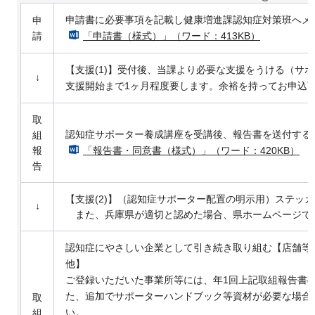
申請書に必要事項を記載し健康増進課認知症対策班へメ
申
請
「申請書（様式）」（ワード：413KB）
【支援(1)】受付後、当課より必要な支援をうける（サ
↓
支援開始まで1ヶ月程度要します。余裕を持ってお申込
取
認知症サポーター養成講座を受講後、報告書を送付する
組
報
「報告書・同意書（様式）」（ワード：420KB）
告
【支援(2)】（認知症サポーター配置の明示用）ステッ
↓
また、兵庫県が適切と認めた場合、県ホームページで
認知症にやさしい企業として引き続き取り組む【店舗等
他】
ご登録いただいた事業所等には、年1回上記取組報告書
た、追加でサポーターハンドブック等資材が必要な場合
取
い。
組