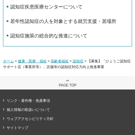
認知症疾患医療センターについて
若年性認知症の人を対象とする就労支援・居場所
認知症施策の総合的な推進について
ホーム
>
健康・医療・福祉
>
高齢者福祉
>
認知症
> 【募集】「ひょうご認知症
サポート店（事業所等）」店舗等の認知症対応力向上推進事業
PAGE TOP
リンク・著作権・免責事項
個人情報の取扱いについて
ウェブアクセシビリティ方針
サイトマップ