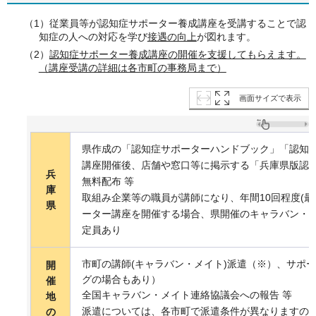
（1）従業員等が認知症サポーター養成講座を受講することで認
知症の人への対応を学び
接遇の向上
が図れます。
（2）
認知症サポーター養成講座の開催を支援してもらえます。
（講座受講の詳細は各市町の事務局まで）
画面サイズで表示
県作成の「認知症サポーターハンドブック」「認知
講座開催後、店舗や窓口等に掲示する「兵庫県版認
兵
無料配布 等
庫
取組み企業等の職員が講師になり、年間10回程度(最
県
ーター講座を開催する場合、県開催のキャラバン・メ
定員あり
市町の講師(キャラバン・メイト)派遣（※）、サポ
開
グの場合もあり）
催
全国キャラバン・メイト連絡協議会への報告 等
地
派遣については、各市町で派遣条件が異なりますの
の