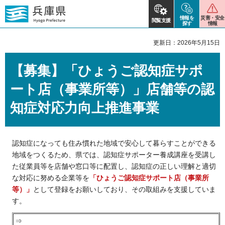
情報を
災害・安全
閲覧支援
探す
情報
更新日：2026年5月15日
【募集】「ひょうご認知症サポ
ート店（事業所等）」店舗等の認
知症対応力向上推進事業
認知症になっても住み慣れた地域で安心して暮らすことができる
地域をつくるため、県では、認知症サポーター養成講座を受講し
た従業員等を店舗や窓口等に配置し、認知症の正しい理解と適切
な対応に努める企業等を
「ひょうご認知症サポート店（事業所
等）」
として登録をお願いしており、その取組みを支援していま
す。
⇒