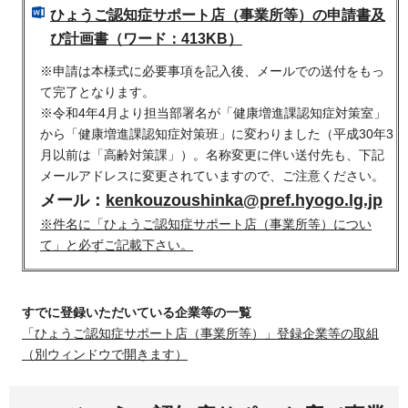
ひょうご認知症サポート店（事業所等）の申請書及
び計画書（ワード：413KB）
※申請は本様式に必要事項を記入後、メールでの送付をもっ
て完了となります。
※令和4年4月より担当部署名が「健康増進課認知症対策室」
から「健康増進課認知症対策班」に変わりました（平成30年3
月以前は「高齢対策課」）。名称変更に伴い送付先も、下記
メールアドレスに変更されていますので、ご注意ください。
メール：
kenkouzoushinka@pref.hyogo.lg.jp
※件名に「ひょうご認知症サポート店（事業所等）につい
て」と必ずご記載下さい。
すでに登録いただいている企業等の一覧
「ひょうご認知症サポート店（事業所等）」登録企業等の取組
（別ウィンドウで開きます）