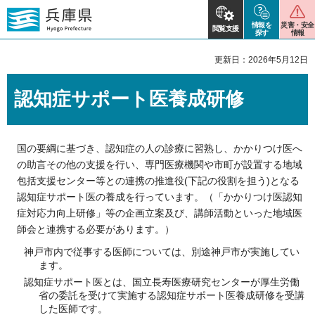
情報を
災害・安全
閲覧支援
探す
情報
更新日：2026年5月12日
認知症サポート医養成研修
国の要綱に基づき、認知症の人の診療に習熟し、かかりつけ医へ
の助言その他の支援を行い、専門医療機関や市町が設置する地域
包括支援センター等との連携の推進役(下記の役割を担う)となる
認知症サポート医の養成を行っています。（「かかりつけ医認知
症対応力向上研修」等の企画立案及び、講師活動といった地域医
師会と連携する必要があります。）
神戸市内で従事する医師については、別途神戸市が実施してい
ます。
認知症サポート医とは、国立長寿医療研究センターが厚生労働
省の委託を受けて実施する認知症サポート医養成研修を受講
した医師です。