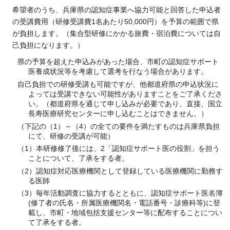
希望者のうち、兵庫県の認知症事業へ協力可能と回答した申込者
の受講費用（研修受講費1名あたり50,000円）を予算の範囲で県
が負担します。（集合型研修にかかる旅費・宿泊費については自
己負担になります。）
県の予算を超えた申込みがあった場合、市町の認知症サポート
医養成状況等を考慮して選考を行なう場合があります。
自己負担での研修受講も可能ですが、他都道府県の申込状況に
よっては受講できない可能性がありますことをご了承くださ
い。（都道府県を通じて申し込みが必要であり、直接、国立
長寿医療研究センターに申し込むことはできません。）
（下記の（1）～（4）の全ての要件を満たすものは兵庫県負担
にて、研修の受講が可能）
（1）本研修修了後には、2「認知症サポート医の役割」を担う
ことについて、了承をする者。
（2）認知症対応医療機関として登録している医療機関に勤務す
る医師
（3）毎年活動調査に協力するとともに、認知症サポート医名簿
(修了者の氏名・所属医療機関名・電話番号・診療科等)に登
載し、市町・地域包括支援センター等に配布することについ
て了承をする者。