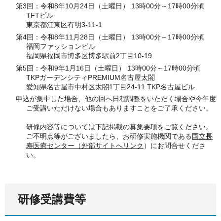
第3回：令和8年10月24日（土曜日） 13時00分～17時00分頃
TFTビル
東京都江東区有明3-11-1
第4回：令和8年11月28日（土曜日） 13時00分～17時00分頃
福岡ファッションビル
福岡県福岡市博多区博多駅前2丁目10-19
第5回：令和9年1月16日（土曜日） 13時00分～17時00分頃
TKPガーデンシティPREMIUM名古屋太閤
愛知県名古屋市中村区太閤1丁目24-11 TKP名古屋ビル
申込が集中した場合、他の回へ日程調整をいただく場合や今年度
ご受講いただけない場合もありますことをご了承ください。
研修内容等については下記掲載の募集要項をご覧ください。
ご不明点等がございましたら、お研修実施機関である
国立長
寿医療センター（外部サイトへリンク
）にお問合せくださ
い。
研修受講費等