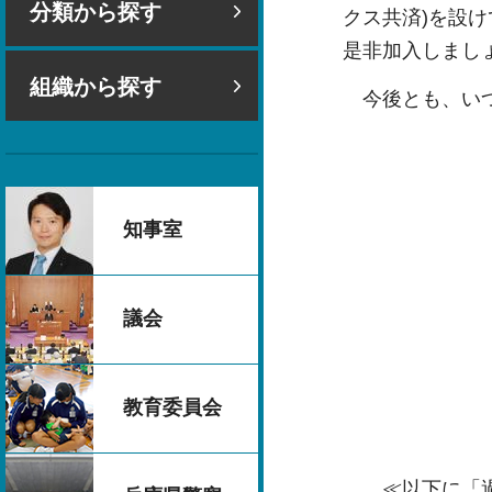
分類から探す
クス共済)を設け
是非加入しまし
組織から探す
今後とも、いつ
知事室
神戸
議会
教育委員会
≪以下に「過去