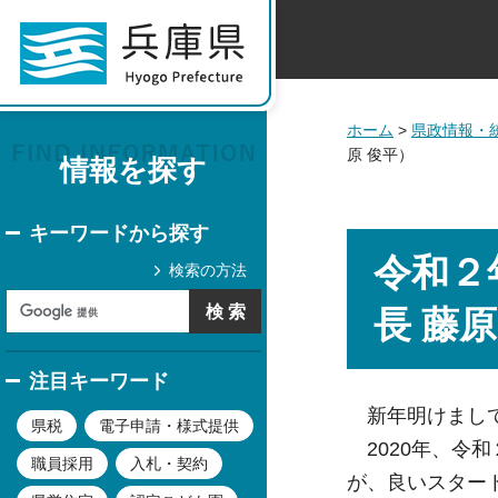
ホーム
>
県政情報・
原 俊平）
情報を探す
キーワードから探す
令和２
検索の方法
長 藤原
注目キーワード
新年明けまして
県税
電子申請・様式提供
2020年、令
職員採用
入札・契約
が、良いスター