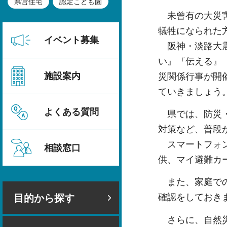
県営住宅
認定こども園
未曾有の大災害
犠牲になられた
イベント募集
阪神・淡路大震
い』『伝える』
施設案内
災関係行事が開
ていきましょう
よくある質問
県では、防災・
対策など、普段
スマートフォン
相談窓口
供、マイ避難カ
また、家庭での
確認をしておき
目的から探す
さらに、自然災