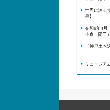
世界に誇る
果】
令和8年4
小倉 陽子
『神戸土木
ミュージア