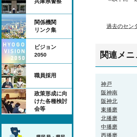
兵庫県警察
関係機関
過去のセン
リンク集
ビジョン
関連メニ
2050
職員採用
神戸
阪神南
政策形成に向
けた各種検討
阪神北
会等
東播磨
北播磨
中播磨
西播磨