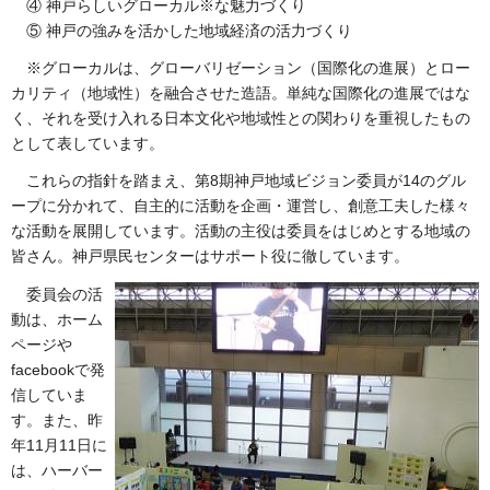
④ 神戸らしいグローカル※な魅力づくり
⑤ 神戸の強みを活かした地域経済の活力づくり
※グローカルは、グローバリゼーション（国際化の進展）とロー
カリティ（地域性）を融合させた造語。単純な国際化の進展ではな
く、それを受け入れる日本文化や地域性との関わりを重視したもの
として表しています。
これらの指針を踏まえ、第8期神戸地域ビジョン委員が14のグル
ープに分かれて、自主的に活動を企画・運営し、創意工夫した様々
な活動を展開しています。活動の主役は委員をはじめとする地域の
皆さん。神戸県民センターはサポート役に徹しています。
委員会の活
動は、ホーム
ページや
facebookで発
信していま
す。また、昨
年11月11日に
は、ハーバー