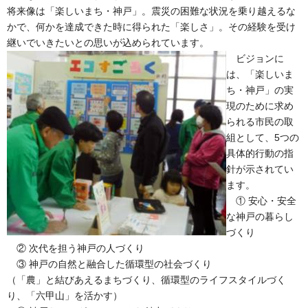
将来像は「楽しいまち・神戸」。震災の困難な状況を乗り越えるな
かで、何かを達成できた時に得られた「楽しさ」。その経験を受け
継いでいきたいとの思いが込められています。
ビジョンに
は、「楽しいま
ち・神戸」の実
現のために求め
られる市民の取
組として、5つの
具体的行動の指
針が示されてい
ます。
① 安心・安全
な神戸の暮らし
づくり
② 次代を担う神戸の人づくり
③ 神戸の自然と融合した循環型の社会づくり
（「農」と結びあえるまちづくり、循環型のライフスタイルづく
り、「六甲山」を活かす）