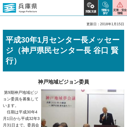
情報を
災害・安全
閲覧支援
探す
情報
更新日：2018年1月15日
平成30年1月センター長メッセー
ジ（神戸県民センター長 谷口 賢
行）
神戸地域ビジョン委員
第9期神戸地域ビジ
ョン委員を募集して
います。
任期は平成30年4
月1日から平成32年3
月31日まで。委員会