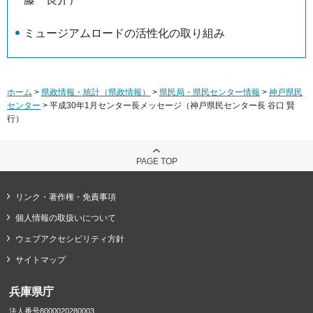
ミュージアムロードの活性化の取り組み
ホーム
>
県政情報・統計（県政情報）
>
県民局・県民センター情報
>
神戸県民
センター
> 平成30年1月センター長メッセージ（神戸県民センター長 谷口 賢
行）
PAGE TOP
リンク・著作権・免責事項
個人情報の取扱いについて
ウェブアクセシビリティ方針
サイトマップ
兵庫県庁
法人番号8000020280003