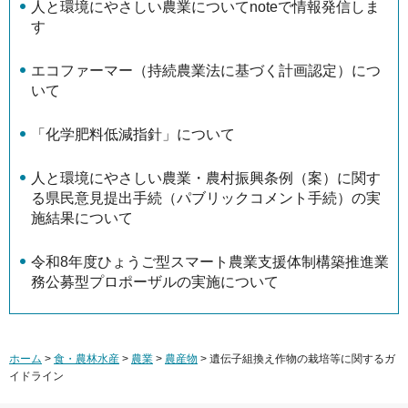
人と環境にやさしい農業についてnoteで情報発信しま
す
エコファーマー（持続農業法に基づく計画認定）につ
いて
「化学肥料低減指針」について
人と環境にやさしい農業・農村振興条例（案）に関す
る県民意見提出手続（パブリックコメント手続）の実
施結果について
令和8年度ひょうご型スマート農業支援体制構築推進業
務公募型プロポーザルの実施について
ホーム
>
食・農林水産
>
農業
>
農産物
> 遺伝子組換え作物の栽培等に関するガ
イドライン