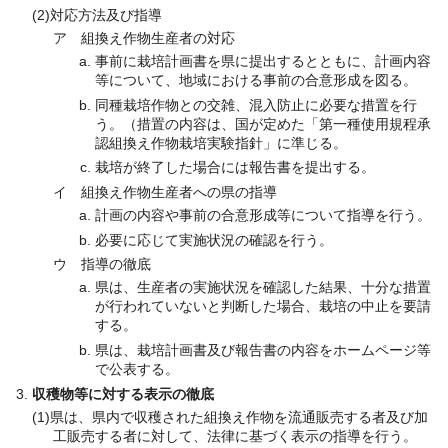
(2)対応方法及び指導
ア 組換え作物生産者の対応
事前に栽培計画書を県に提出するとともに、計画内容
等について、地域における事前の合意形成を図る。
同種栽培作物との交雑、混入防止に必要な措置を行
う。（措置の内容は、国が定めた「第一種使用規程承
認組換え作物栽培実験指針」に準じる。
栽培が終了した場合には報告書を提出する。
イ 組換え作物生産者への県の指導
計画の内容や事前の合意形成等について指導を行う。
必要に応じて実施状況の確認を行う。
ウ 指導の徹底
県は、生産者の実施状況を確認した結果、十分な措置
が行われていないと判断した場合、栽培の中止を要請
する。
県は、栽培計画書及び報告書の内容をホームページ等
で公表する。
収穫物等に対する表示の徹底
(1)県は、県内で収穫された組換え作物を流通販売する者及び加
工販売する者に対して、法律に基づく表示の指導を行う。