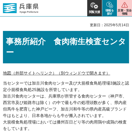
情報を
災害・安全
閲覧支援
探す
情報
更新日：2025年5月14日
事務所紹介 食肉衛生検査センタ
ー
地図（外部サイトへリンク）（別ウィンドウで開きます）
当センターでは加古川食肉センター及び大規模食鳥処理場3施設と認
定小規模食鳥処25施設を所管しています。
加古川食肉センターは、兵庫県が所管する食肉センター（神戸市、
西宮市及び姫路市は除く）の中で最も牛の処理頭数が多く、県内産
但馬牛を肥育した神戸ビーフ、加古川和牛等の県内産高級ブランド
牛はもとより、日本各地からも牛が搬入されています。
大規模食鳥処理場においては播州百日どり等の肉用鶏や成鶏の検査
をしています。