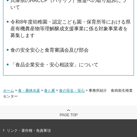
兵庫県のHACCP（ハサップ）推進への取り組みにつ
いて
令和8年度幼稚園・認定こども園・保育所等における県
産有機農産物等理解醸成支援事業に係る対象事業者を
募集します
食の安全安心と食育審議会及び部会
「食品企業安全・安心相談室」について
ホーム
>
食・農林水産
>
食と農
>
食の安全・安心
> 事務所紹介 食肉衛生検査
センター
PAGE TOP
リンク・著作権・免責事項