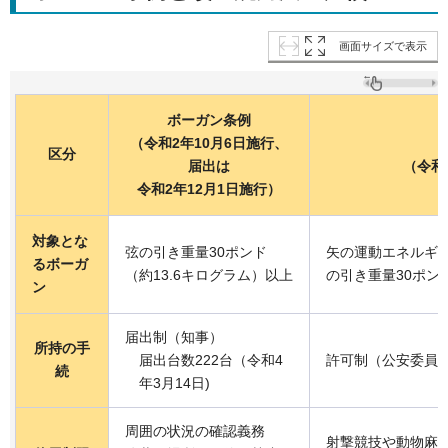
画面サイズで表示
ボーガン条例
（令和2年10月6日施行、
区分
届出は
（令和
令和2年12月1日施行）
対象とな
弦の引き重量30ポンド
矢の運動エネルギー
るボーガ
（約13.6キログラム）以上
の引き重量30ポン
ン
届出制（知事）
所持の手
届出台数222台（令和4
許可制（公安委員
続
年3月14日)
周囲の状況の確認義務
射撃競技や動物麻