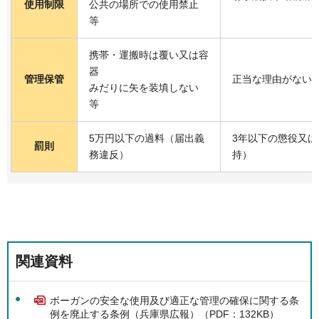
使用制限
公共の場所での使用禁止
等
携帯・運搬時は覆い又は容
器
管理保管
正当な理由がない
みだりに矢を装填しない
等
5万円以下の過料（届出義
3年以下の懲役又は
罰則
務違反）
持）
関連資料
ボーガンの安全な使用及び適正な管理の確保に関する条
例を廃止する条例（兵庫県広報）（PDF：132KB）