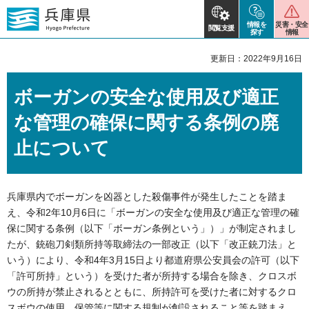
情報を
災害・安全
閲覧支援
探す
情報
更新日：2022年9月16日
ボーガンの安全な使用及び適正
な管理の確保に関する条例の廃
止について
兵庫県内でボーガンを凶器とした殺傷事件が発生したことを踏ま
え、令和2年10月6日に「ボーガンの安全な使用及び適正な管理の確
保に関する条例（以下「ボーガン条例という」）」が制定されまし
たが、銃砲刀剣類所持等取締法の一部改正（以下「改正銃刀法」と
いう）により、令和4年3月15日より都道府県公安員会の許可（以下
「許可所持」という）を受けた者が所持する場合を除き、クロスボ
ウの所持が禁止されるとともに、所持許可を受けた者に対するクロ
スボウの使用、保管等に関する規制が創設されること等を踏まえ、