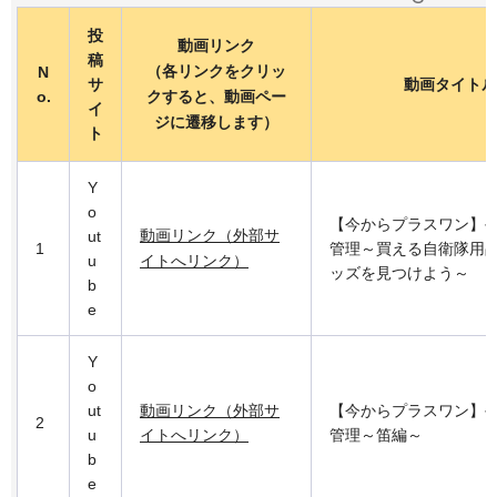
投
動画リンク
稿
（各リンクをクリッ
N
サ
動画タイトル
o.
クすると、動画ペー
イ
ジに遷移します）
ト
Y
o
【今からプラスワン】
動画リンク（外部サ
ut
1
管理～買える自衛隊用
u
イトへリンク）
ッズを見つけよう～
b
e
Y
o
ut
動画リンク（外部サ
【今からプラスワン】
2
u
イトへリンク）
管理～笛編～
b
e