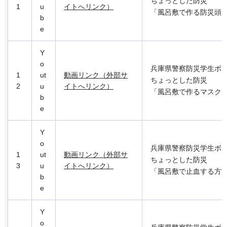
ちょっとした防災
1
u
イトへリンク）
「風呂敷で作る防災頭
b
e
Y
o
兵庫県警察防災学生ボ
1
ut
動画リンク（外部サ
ちょっとした防災
2
u
イトへリンク）
「風呂敷で作るマスク
b
e
Y
o
兵庫県警察防災学生ボ
1
ut
動画リンク（外部サ
ちょっとした防災
3
u
イトへリンク）
「風呂敷で止血する方
b
e
Y
o