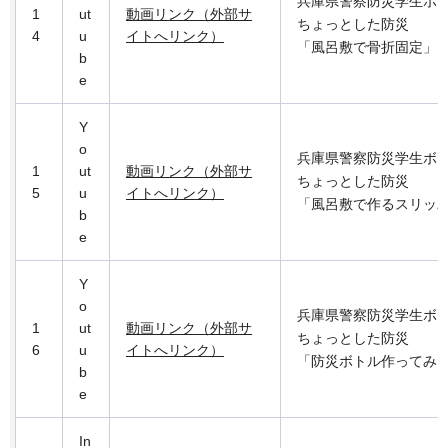
兵庫県警察防災学生ボ
1
ut
動画リンク（外部サ
ちょっとした防災
4
u
イトへリンク）
「風呂敷で骨折固定」
b
e
Y
o
兵庫県警察防災学生ボ
1
ut
動画リンク（外部サ
ちょっとした防災
5
u
イトへリンク）
「風呂敷で作るスリッ
b
e
Y
o
兵庫県警察防災学生ボ
1
ut
動画リンク（外部サ
ちょっとした防災
6
u
イトへリンク）
「防災ボトル作ってみ
b
e
In