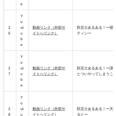
e
Y
o
2
ut
動画リンク（外部サ
防災士あるある！ー寝
6
u
イトへリンク）
ティンー
b
e
Y
o
2
ut
動画リンク（外部サ
防災士あるある！ー課
7
u
イトへリンク）
とついやってしまうこ
b
e
Y
o
2
ut
動画リンク（外部サ
防災士あるある！ー天
8
u
イトへリンク）
るとー