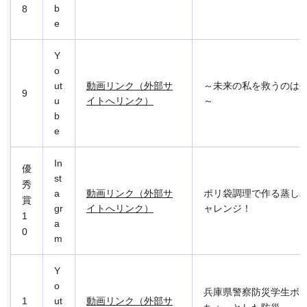
b
8
e
Y
o
ut
動画リンク（外部サ
～未来の私を救うのは
9
u
イトへリンク）
～
b
e
In
優
st
秀
a
動画リンク（外部サ
ポリ袋調理で作る蒸し
賞
gr
イトへリンク）
ャレンジ！
1
a
0
m
Y
o
兵庫県警察防災学生ボ
1
ut
動画リンク（外部サ