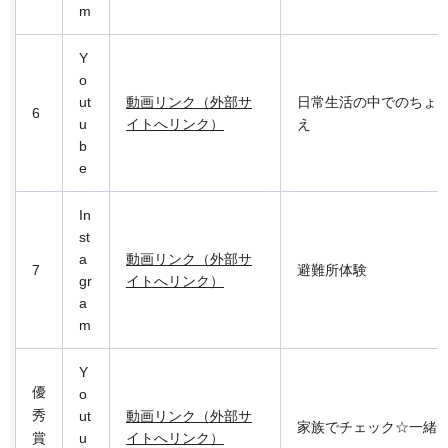
m
Y
o
ut
動画リンク（外部サ
日常生活の中でのちょ
6
u
イトへリンク）
え
b
e
In
st
a
動画リンク（外部サ
7
避難所体験
gr
イトへリンク）
a
m
Y
優
o
秀
ut
動画リンク（外部サ
家族でチェック☆一緒
賞
u
イトへリンク）