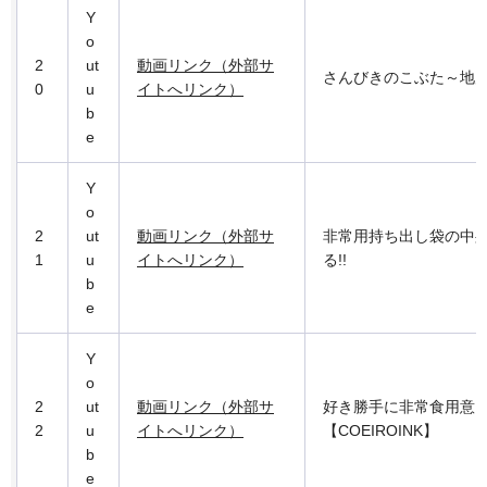
Y
o
2
ut
動画リンク（外部サ
さんびきのこぶた～地
0
u
イトへリンク）
b
e
Y
o
2
ut
動画リンク（外部サ
非常用持ち出し袋の中
1
u
イトへリンク）
る!!
b
e
Y
o
2
ut
動画リンク（外部サ
好き勝手に非常食用意
2
u
イトへリンク）
【COEIROINK】
b
e