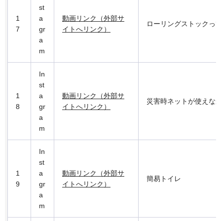
st
1
a
動画リンク（外部サ
ローリングストックっ
7
gr
イトへリンク）
a
m
In
st
1
a
動画リンク（外部サ
災害時ネットが使えな
8
gr
イトへリンク）
a
m
In
st
1
a
動画リンク（外部サ
簡易トイレ
9
gr
イトへリンク）
a
m