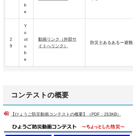
b
e
Y
o
2
ut
動画リンク（外部サ
防災士あるあるー避難
9
u
イトへリンク）
b
e
コンテストの概要
【ひょうご防災動画コンテストの概要】（PDF：253KB）