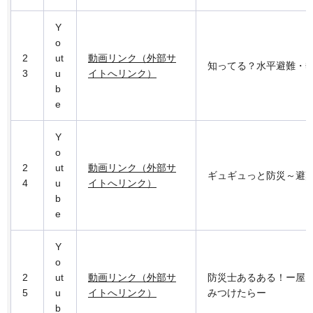
Y
o
2
ut
動画リンク（外部サ
知ってる？水平避難・
3
u
イトへリンク）
b
e
Y
o
2
ut
動画リンク（外部サ
ギュギュっと防災～避
4
u
イトへリンク）
b
e
Y
o
2
ut
動画リンク（外部サ
防災士あるある！ー屋
5
u
イトへリンク）
みつけたらー
b