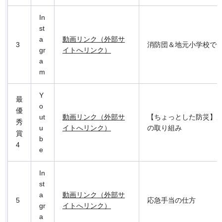
In
st
a
動画リンク（外部サ
3
消防団＆地元小学校で
gr
イトへリンク）
a
m
Y
最
o
優
ut
動画リンク（外部サ
【ちょっとした防災】
秀
u
イトへリンク）
の取り組み
賞
b
4
e
In
st
a
動画リンク（外部サ
5
応急手当の仕方
gr
イトへリンク）
a