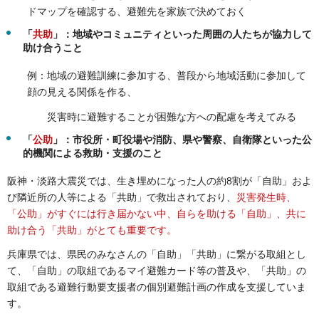
ドマップを確認する、避難先を家族で決めておく
「
共助
」：地域やコミュニティといった周囲の人たちが協力して
助け合うこと
例：地域の避難訓練に参加する、普段から地域活動に参加して
顔の見える関係を作る、
災害時に避難することが困難な方への配慮を考えてみる
「
公助
」：市役所・町役場や消防、県や警察、自衛隊といった公
的機関による救助・支援のこと
阪神・淡路大震災では、生き埋めになった人の約8割が「自助」およ
び隣近所の人等による「共助」で救出されており、
災害発生時、
「公助」がすぐには行き届かない中、自らを助ける「自助」、共に
助け合う「共助」がとても重要です。
兵庫県では、県民のみなさんの「自助」「共助」に繋がる取組とし
て、「自助」の取組であるマイ避難カード等の普及や、「共助」の
取組である避難行動要支援者の個別避難計画の作成を支援していま
す。