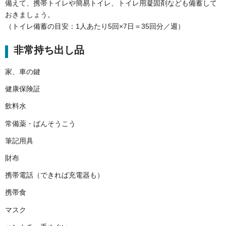
備えて、携帯トイレや簡易トイレ、トイレ用凝固剤なども備蓄して
おきましょう。
（トイレ備蓄の目安：1人あたり5回×7日＝35回分／週）
非常持ち出し品
家、車の鍵
健康保険証
飲料水
常備薬・ばんそうこう
筆記用具
財布
携帯電話（できれば充電器も）
携帯食
マスク