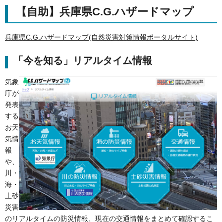
【自助】兵庫県C.G.ハザードマップ
兵庫県C.G.ハザードマップ(自然災害対策情報ポータルサイト)
「今を知る」リアルタイム情報
気象
庁が
発表
する
お天
気情
報
や、
川・
海・
土砂
災害
のリアルタイムの防災情報、現在の交通情報をまとめて確認するこ