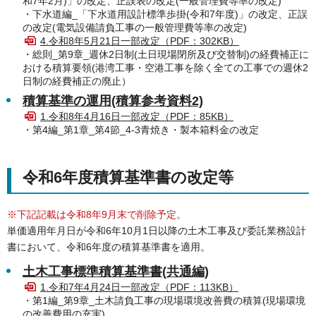
和7年2月)」の改定、正誤表の改定(一般管理費等率の改定)
・下水道編_「下水道用設計標準歩掛(令和7年度)」の改定、正誤
の改定(電気設備請負工事の一般管理費等率の改定)
4.令和8年5月21日一部改定（PDF：302KB）
・総則_第9章_週休2日制(土日現場閉所及び交替制)の経費補正に
おける積算要領(港湾工事・空港工事を除く全ての工事での週休2
日制の経費補正の廃止）
積算基準の運用(積算参考資料2)
1.令和8年4月16日一部改定（PDF：85KB）
・第4編_第1章_第4節_4-3青焼き・製本箱料金の改定
令和6年度積算基準書の改定等
※下記記載は令和8年9月末で削除予定。
単価適用年月日が令和6年10月1日以降の土木工事及び委託業務設計
書において、令和6年度の積算基準書を適用。
土木工事標準積算基準書(共通編)
1.令和7年4月24日一部改定（PDF：113KB）
・第1編_第9章_土木請負工事の現場環境改善費の積算(現場環境
の改善費用の充実)