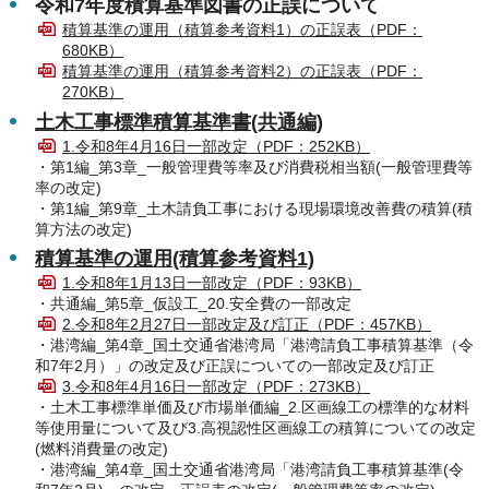
令和7年度積算基準図書の正誤について
積算基準の運用（積算参考資料1）の正誤表（PDF：
680KB）
積算基準の運用（積算参考資料2）の正誤表（PDF：
270KB）
土木工事標準積算基準書(共通編)
1.令和8年4月16日一部改定（PDF：252KB）
・第1編_第3章_一般管理費等率及び消費税相当額(一般管理費等
率の改定)
・第1編_第9章_土木請負工事における現場環境改善費の積算(積
算方法の改定)
積算基準の運用(積算参考資料1)
1.令和8年1月13日一部改定（PDF：93KB）
・共通編_第5章_仮設工_20.安全費の一部改定
2.令和8年2月27日一部改定及び訂正（PDF：457KB）
・港湾編_第4章_国土交通省港湾局「港湾請負工事積算基準（令
和7年2月）」の改定及び正誤についての一部改定及び訂正
3.令和8年4月16日一部改定（PDF：273KB）
・土木工事標準単価及び市場単価編_2.区画線工の標準的な材料
等使用量について及び3.高視認性区画線工の積算についての改定
(燃料消費量の改定)
・港湾編_第4章_国土交通省港湾局「港湾請負工事積算基準(令