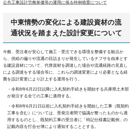
公共工事設計労務単価等の運用に係る特例措置について
中東情勢の変化による建設資材の流
通状況を踏まえた設計変更について
今般、受注者が安心して施工・受注できる環境を整備する観点か
ら、供給の偏りや流通の目詰まりが発生しているナフサを由来とす
る建設資材について、代替資材を調達した場合や流通経路の見直し
による調達をする場合等に、これらの調達変更により必要となる経
費を設計変更により計上する運用を行う。
・令和8年6月22日以降に入札契約手続きを開始する兵庫県土木部
が発注する全ての工事に適用する。
・令和8年6月21日以前に入札契約手続きを開始した工事（既契約
工事を含む）については、受発注者間で協議が整ったものから適
用するものとし、既契約工事の受注者に「特記仕様書記載例」の
記載内容を打合せ簿により通知することとする。