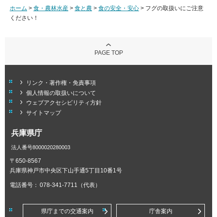
ホーム
>
食・農林水産
>
食と農
>
食の安全・安心
> フグの取扱いにご注意
ください！
PAGE TOP
リンク・著作権・免責事項
個人情報の取扱いについて
ウェブアクセシビリティ方針
サイトマップ
兵庫県庁
法人番号8000020280003
〒650-8567
兵庫県神戸市中央区下山手通5丁目10番1号
電話番号：
078-341-7711（代表）
県庁までの交通案内
庁舎案内