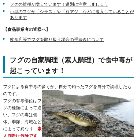
フグの雑種が増えています！選別に注意しましょう
小型のフグが「シラス」や「豆アジ」などに混入していることが
あります
【食品事業者の皆様へ】
飲食店等でフグを取り扱う場合の手続きについて
フグの自家調理（素人調理）で食中毒が
起こっています！
フグによる食中毒の多くが、自分で釣ったフグを自分で調理したも
のです。
フグの有毒部位はフ
グの種類によって違
い、フグの毒は個
体、季節、海域など
によって異なり、
素
人判断は危険です。