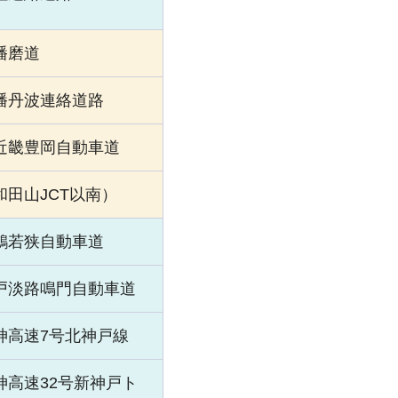
播磨道
播丹波連絡道路
近畿豊岡自動車道
和田山JCT以南）
鶴若狭自動車道
戸淡路鳴門自動車道
神高速7号北神戸線
神高速32号新神戸ト