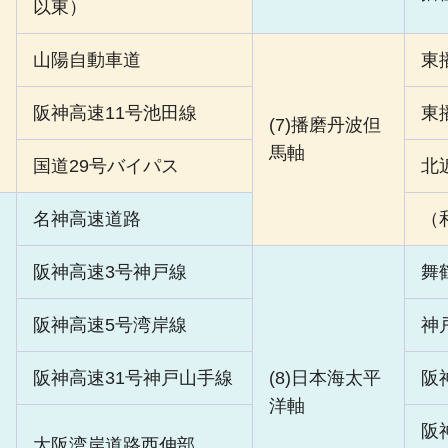
以東）
山陽自動車道
東
阪神高速11号池田線
東
(7)播磨丹波但
馬軸
国道29号バイパス
北
名神高速道路
（
阪神高速3号神戸線
舞
阪神高速5号湾岸線
神
阪神高速31号神戸山手線
(8)日本海太平
阪
洋軸
阪
大阪湾岸道路西伸部