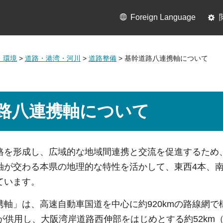
Foreign Language
・環境
>
道路・港湾・河川
>
道路整備
> 基幹道路八連携軸について
路八連携軸について
格を形成し、広域的な地域間連携と交流を促進するため
軸が交わる本県の地理的な特性を活かして、東西4本、
ています。
軸」は、高速自動車国道を中心に約920kmの路線網で構
％）が供用し、大阪湾岸道路西伸部をはじめとする約52k