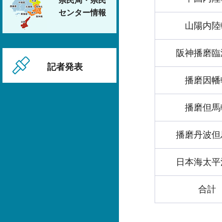
県民局・県民
センター情報
山陽内陸
阪神播磨臨
記者発表
播磨因幡
播磨但馬
播磨丹波但
日本海太平
合計