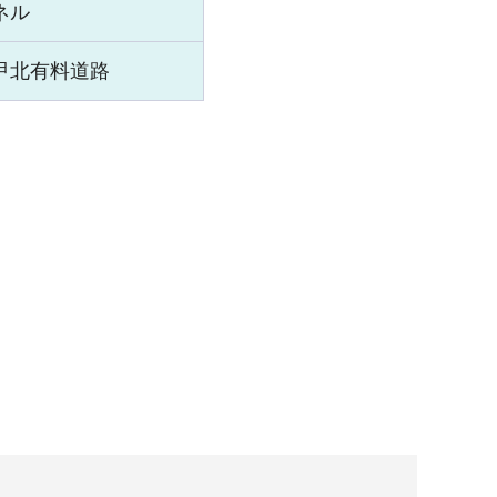
ネル
甲北有料道路