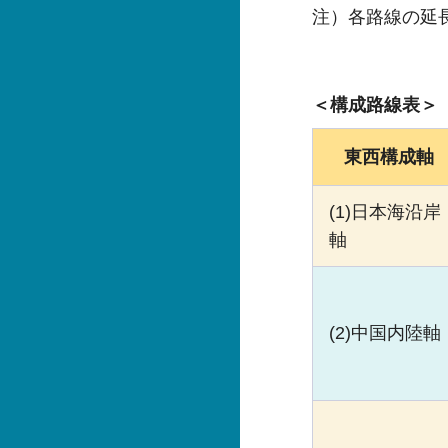
注）各路線の延
＜構成路線表＞
東西構成軸
(1)日本海沿岸
軸
(2)中国内陸軸