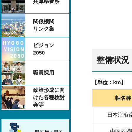
兵庫県警察
関係機関
リンク集
ビジョン
2050
整備状況（
職員採用
【単位：km】
政策形成に向
けた各種検討
軸名称
会等
日本海沿
中国内陸