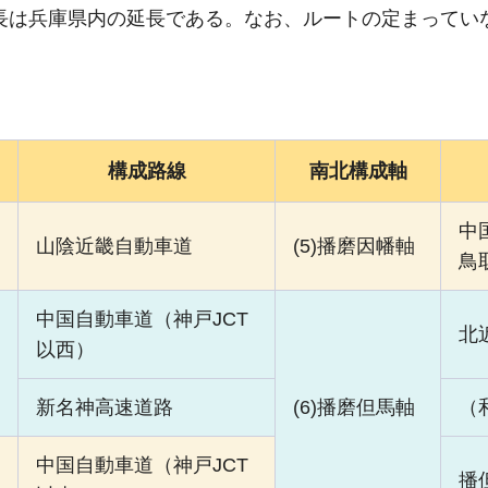
長は兵庫県内の延長である。なお、ルートの定まってい
構成路線
南北構成軸
中
山陰近畿自動車道
(5)播磨因幡軸
鳥
中国自動車道（神戸JCT
北
以西）
新名神高速道路
(6)播磨但馬軸
（
中国自動車道（神戸JCT
播