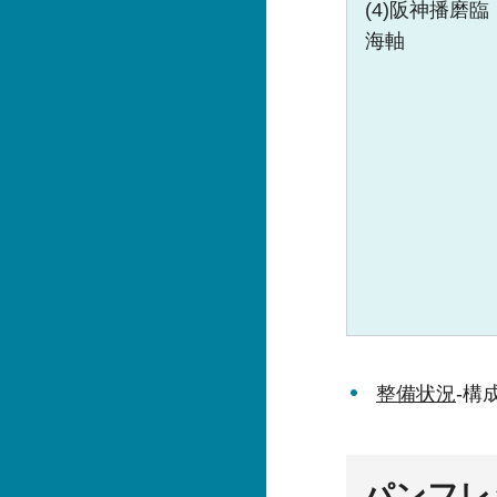
(4)阪神播磨臨
海軸
整備状況
-構
パンフレ