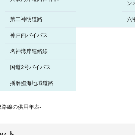
ン
第二神明道路
六
神戸西バイパス
名神湾岸連絡線
国道2号バイパス
播磨臨海地域道路
成路線の供用年表-
ット