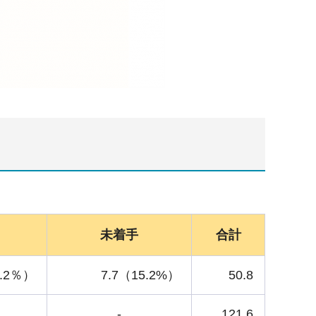
未着手
合計
9.2％）
7.7（15.2%）
50.8
-
121.6