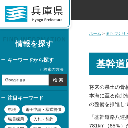
ホーム
>
まちづくり
情報を探す
キーワードから探す
基幹道
検索の方法
将来の県土の骨
本海に至る南北
注目キーワード
の整備を推進し
県税
電子申請・様式提供
「基幹道路八連携
職員採用
入札・契約
781km（85