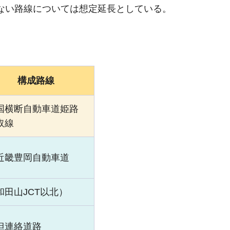
ない路線については想定延長としている。
構成路線
国横断自動車道姫路
取線
近畿豊岡自動車道
和田山JCT以北）
但連絡道路