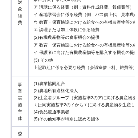
対
ア 講話に係る経費（例：資料作成経費、報償費等）
象
イ 産地学習会に係る経費（例：バス借上代、見本農
経
ウ 教育・保育施設における給食への有機農産物等の
費
エ 調理または加工体験に係る経費
(2)有機農産物等の食事機会の提供
ア 教育・保育施設における給食への有機農産物等の
イ 保護者に向けた有機農産物等を購入する機会の提
(3) その他
上記取組に係る必要な経費（会議室借上料、旅費等）
(1)農業協同組合
事
(2)農地所有適格化法人
業
(3)生産者グループ（実施基準2のアに掲げる農産物
実
施
くは同実施基準2のイからエに掲げる農産物を生産し
主
(4)食品流通事業者
体
(5)その他知事が特別に認める団体
委