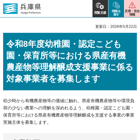
情報を
災害・安全
閲覧支援
探す
情報
更新日：2026年5月22日
令和8年度幼稚園・認定こども
園・保育所等における県産有機
農産物等理解醸成支援事業に係る
対象事業者を募集します
幼少時から有機農産物等の価値に触れ、県産有機農産物等や環境負
荷の少ない農業への理解を深めれるよう、幼稚園・認定こども園・
保育所等における県産有機農産物等理解醸成を支援する事業の事業
実施主体を募集します。