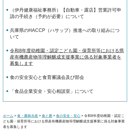
（伊丹健康福祉事務所）【自動車・露店】営業許可申
請の手続き（予約が必要）について
兵庫県のHACCP（ハサップ）推進への取り組みにつ
いて
令和8年度幼稚園・認定こども園・保育所等における県
産有機農産物等理解醸成支援事業に係る対象事業者を
募集します
食の安全安心と食育審議会及び部会
「食品企業安全・安心相談室」について
ホーム
>
食・農林水産
>
食と農
>
食の安全・安心
> 令和8年度幼稚園・認定こ
ども園・保育所等における県産有機農産物等理解醸成支援事業に係る対象事業
者を募集します