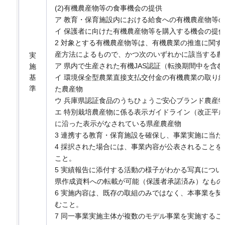
(2)有機農産物等の食事機会の提供
ア 教育・保育施設内における給食への有機農産物等
イ 保護者に向けた有機農産物等を購入する機会の提
2 対象とする有機農産物等は、有機農業の推進に関す
産方法によるもので、かつ次のいずれかに該当する農
実
ア 県内で生産された有機JAS認証（転換期間中を含
施
基
イ 環境保全型農業直接支払交付金の有機農業の取り
準
た農産物
ウ 兵庫県認証食品のうちひょうご安心ブランド農産
エ 特別栽培農産物に係る表示ガイドライン（改正平成19
に沿った表示がなされている県産農産物
3 連携する教育・保育施設を確保し、事業実施に当
4 採択された場合には、事業内容が公表されること
こと。
5 実績報告に添付する活動の様子がわかる写真につ
県作成資料への転載が可能（保護者承諾済み）なもの
6 実施内容は、既存の取組のみではなく、本事業を
むこと。
7 同一事業実施主体が複数のモデル事業を実施するこ