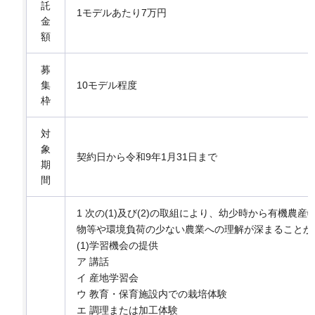
託
1モデルあたり7万円
金
額
募
集
10モデル程度
枠
対
象
契約日から令和9年1月31日まで
期
間
1 次の(1)及び(2)の取組により、幼少時から有機農
物等や環境負荷の少ない農業への理解が深まることが
(1)学習機会の提供
ア 講話
イ 産地学習会
ウ 教育・保育施設内での栽培体験
エ 調理または加工体験