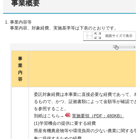
事業概要
事業内容等
事業内容、対象経費、実施基準等は下表のとおりです。
画面サイズで表示
事
業
内
容
委託対象経費は本事業に直接必要な経費であって、本
るもので、かつ、証拠書類によって金額等が確認でき
を参照すること。
別紙はこちら→
実施要領（PDF：480KB）
(1)学習機会の提供に要する経費
県産有機農産物等や環境負荷の少ない農業に関する学
象に提供するための経費