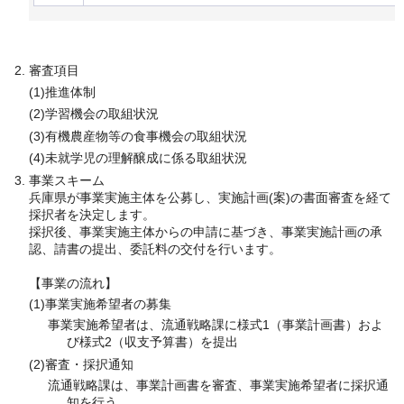
審査項目
(1)推進体制
(2)学習機会の取組状況
(3)有機農産物等の食事機会の取組状況
(4)未就学児の理解醸成に係る取組状況
事業スキーム
兵庫県が事業実施主体を公募し、実施計画(案)の書面審査を経て
採択者を決定します。
採択後、事業実施主体からの申請に基づき、事業実施計画の承
認、請書の提出、委託料の交付を行います。
【事業の流れ】
(1)事業実施希望者の募集
事業実施希望者は、流通戦略課に様式1（事業計画書）およ
び様式2（収支予算書）を提出
(2)審査・採択通知
流通戦略課は、事業計画書を審査、事業実施希望者に採択通
知を行う。