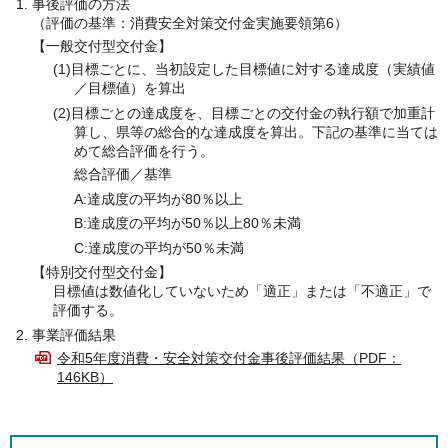
事後評価の方法
（評価の基準：消費安全対策交付金実施要領第6）
【一般交付型交付金】
(1)目標ごとに、当初設定した目標値に対する達成度（実績値
／目標値）を算出
(2)目標ごとの達成度を、目標ごとの交付金の執行額で加重計
算し、県等の総合的な達成度を算出。下記の基準に当ては
めて総合評価を行う。
総合評価／基準
A:達成度の平均が80％以上
B:達成度の平均が50％以上80％未満
C:達成度の平均が50％未満
【特別交付型交付金】
目標値は数値化していないため「適正」または「不適正」で
評価する。
事業評価結果
令和5年度消費・安全対策交付金事後評価結果（PDF：
146KB）