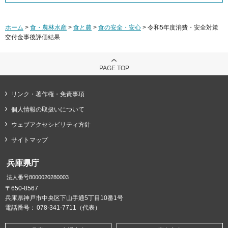
ホーム
>
食・農林水産
>
食と農
>
食の安全・安心
> 令和5年度消費・安全対策
交付金事後評価結果
PAGE TOP
リンク・著作権・免責事項
個人情報の取扱いについて
ウェブアクセシビリティ方針
サイトマップ
兵庫県庁
法人番号8000020280003
〒650-8567
兵庫県神戸市中央区下山手通5丁目10番1号
電話番号：
078-341-7711（代表）