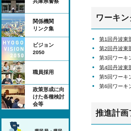
兵庫県警察
ワーキン
関係機関
リンク集
第1回丹波東
ビジョン
第2回丹波東
2050
第3回ワーキ
第4回丹波東
職員採用
第5回ワーキ
第6回ワーキ
政策形成に向
けた各種検討
会等
推進計画