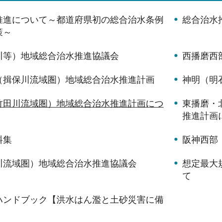
推進について～都道府県初の総合治水条例
総合治水
策～
川等）地域総合治水推進協議会
西播磨西
（揖保川流域圏）地域総合治水推進計画
神明（明
竹田川流域圏）地域総合治水推進計画につ
東播磨・
推進計画
料集
阪神西部
川流域圏）地域総合治水推進協議会
想定最大
て
ハンドブック【洪水はん濫と土砂災害に備