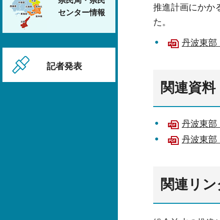
県民局・県民
推進計画にかか
センター情報
た。
丹波東部
記者発表
関連資料
丹波東部
丹波東部
関連リン