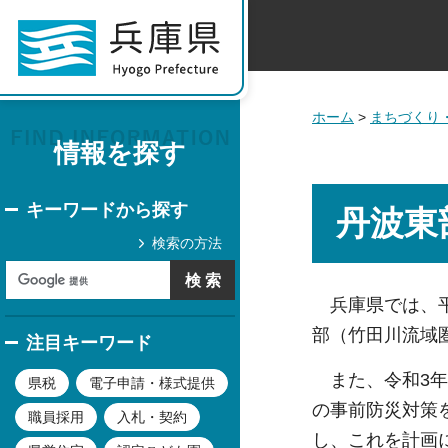
ホーム
>
まちづくり
情報を探す
キーワードから探す
丹波東
検索の方法
兵庫県では、平
部（竹田川流域
注目キーワード
また、令和3年
県税
電子申請・様式提供
の事前防災対策
職員採用
入札・契約
し、これを計画