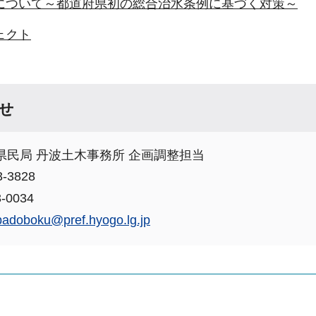
について～都道府県初の総合治水条例に基づく対策～
ェクト
せ
県民局 丹波土木事務所 企画調整担当
-3828
-0034
badoboku@pref.hyogo.lg.jp