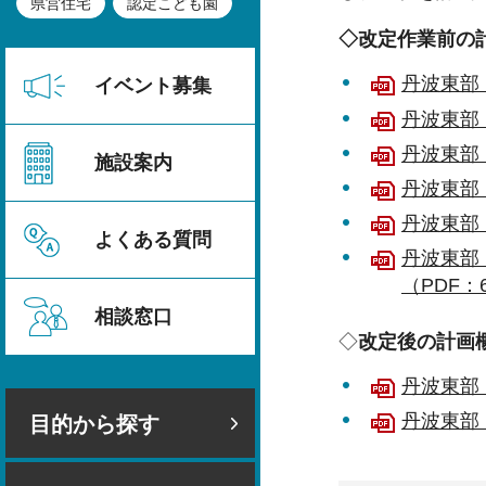
県営住宅
認定こども園
◇改定作業前の
丹波東部
イベント募集
丹波東部
丹波東部
施設案内
丹波東部
丹波東部
よくある質問
丹波東部
（PDF：6
相談窓口
◇
改定後の計画
丹波東部
丹波東部
目的から探す