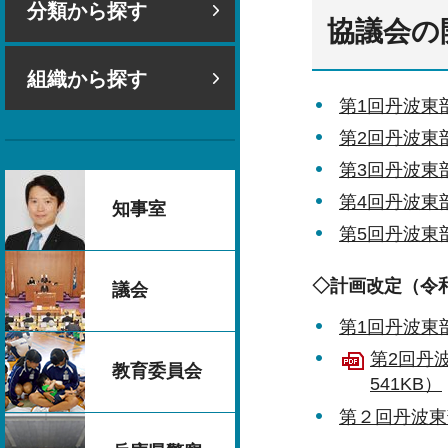
分類から探す
協議会の
組織から探す
第1回丹波東
第2回丹波東
第3回丹波東
第4回丹波東
知事室
第5回丹波東
◇計画改定（令
議会
第1回丹波東
第2回丹
教育委員会
541KB）
第２回丹波東