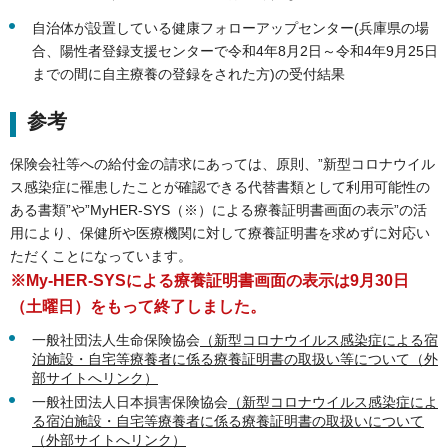
自治体が設置している健康フォローアップセンター(兵庫県の場
合、陽性者登録支援センターで令和4年8月2日～令和4年9月25日
までの間に自主療養の登録をされた方)の受付結果
参考
保険会社等への給付金の請求にあっては、原則、”新型コロナウイル
ス感染症に罹患したことが確認できる代替書類として利用可能性の
ある書類”や”MyHER-SYS（※）による療養証明書画面の表示”の活
用により、保健所や医療機関に対して療養証明書を求めずに対応い
ただくことになっています。
※My-HER-SYSによる療養証明書画面の表示は9月30日
（土曜日）をもって終了しました。
一般社団法人生命保険協会
（新型コロナウイルス感染症による宿
泊施設・自宅等療養者に係る療養証明書の取扱い等について（外
部サイトへリンク）
一般社団法人日本損害保険協会
（新型コロナウイルス感染症によ
る宿泊施設・自宅等療養者に係る療養証明書の取扱いについて
（外部サイトへリンク）