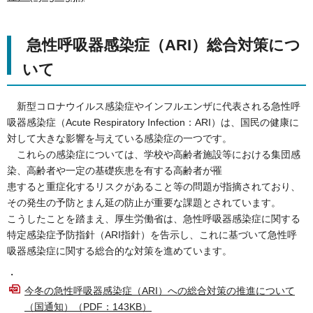
急性呼吸器感染症（ARI）総合対策につ
いて
新型コロナウイルス感染症やインフルエンザに代表される急性呼
吸器感染症（Acute Respiratory Infection：ARI）は、国民の健康に
対して大きな影響を与えている感染症の一つです。
これらの感染症については、学校や高齢者施設等における集団感
染、高齢者や一定の基礎疾患を有する高齢者が罹
患すると重症化するリスクがあること等の問題が指摘されており、
その発生の予防とまん延の防止が重要な課題とされています。
こうしたことを踏まえ、厚生労働省は、急性呼吸器感染症に関する
特定感染症予防指針（ARI指針）を告示し、これに基づいて急性呼
吸器感染症に関する総合的な対策を進めています。
・
今冬の急性呼吸器感染症（ARI）への総合対策の推進について
（国通知）（PDF：143KB）