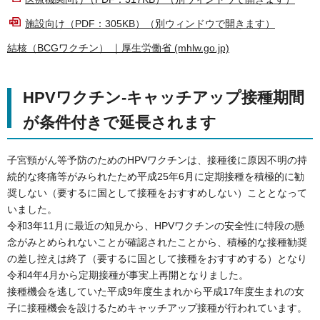
施設向け（PDF：305KB）（別ウィンドウで開きます）
結核（BCGワクチン） ｜厚生労働省 (mhlw.go.jp)
HPVワクチン-キャッチアップ接種期間
が条件付きで延長されます
子宮頸がん等予防のためのHPVワクチンは、接種後に原因不明の持
続的な疼痛等がみられたため平成25年6月に定期接種を積極的に勧
奨しない（要するに国として接種をおすすめしない）こととなって
いました。
令和3年11月に最近の知見から、HPVワクチンの安全性に特段の懸
念がみとめられないことが確認されたことから、積極的な接種勧奨
の差し控えは終了（要するに国として接種をおすすめする）となり
令和4年4月から定期接種が事実上再開となりました。
接種機会を逃していた平成9年度生まれから平成17年度生まれの女
子に接種機会を設けるためキャッチアップ接種が行われています。