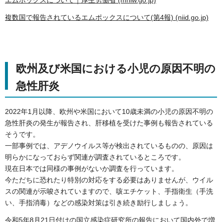
エムポックスについて｜厚生労働省 (mhlw.go.jp)
複数国で報告されているエムポックスについて(第4報) (niid.go.jp)
欧州及び米国における小児の原因不明の
急性肝炎
2022年1月以降、欧州や米国において10歳未満の小児の原因不明の
急性肝炎の発生が報告され、肝移植を受けた事例も報告されている
そうです。
一部事例では、アデノウイルス等が検出されているものの、原因は
明らかになっておらず関連が調査されているところです。
現在日本では同様の事例がないか調査を行っています。
今ただちに恐れたり特別の対応をする必要はありませんが、ウイル
スの関連が示唆されていますので、咳エチケット、手指衛生（手洗
い、手指消毒）などの感染対策は引き続き励行しましょう。
令和5年8月21日付けの国立感染症研究所の報告において国内外で増