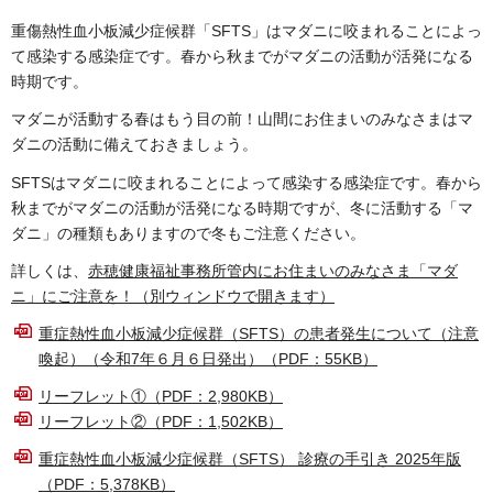
重傷熱性血小板減少症候群「SFTS」はマダニに咬まれることによっ
て感染する感染症です。春から秋までがマダニの活動が活発になる
時期です。
マダニが活動する春はもう目の前！山間にお住まいのみなさまはマ
ダニの活動に備えておきましょう。
SFTSはマダニに咬まれることによって感染する感染症です。春から
秋までがマダニの活動が活発になる時期ですが、冬に活動する「マ
ダニ」の種類もありますので冬もご注意ください。
詳しくは、
赤穂健康福祉事務所管内にお住まいのみなさま「マダ
ニ」にご注意を！（別ウィンドウで開きます）
重症熱性血小板減少症候群（SFTS）の患者発生について（注意
喚起）（令和7年６月６日発出）（PDF：55KB）
リーフレット①（PDF：2,980KB）
リーフレット②（PDF：1,502KB）
重症熱性血小板減少症候群（SFTS） 診療の手引き 2025年版
（PDF：5,378KB）