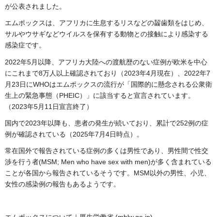
が公表されました。
エムポックスは、アフリカに生息するリスなどの齧歯類をはじめ、
サルやウサギなどウイルスを保有する動物との接触により感染する
感染症です。
2022年5月以降、アフリカ大陸への渡航歴のない症例が欧米を中心
にこれまで8万人以上確認されており（2023年4月現在）、2022年7
月23日にWHOはエムポックスの流行が「国際的に懸念される公衆衛
生上の緊急事態（PHEIC）」に該当すると宣言されています。
（2023年5月11日宣言終了）
国内で2023年以降も、患者の発生が続いており、累計で252例の症
例が確認されている（2025年7月4日時点）。
常在国外で報告されている症例の多くは男性であり、男性間で性交
渉を行う者(MSM; Men who have sex with men)が多く含まれている
ことが各国から報告されているそうです。MSM以外の男性、小児、
女性の感染例の報告もあるようです。