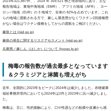
2023年321,887件、、2024 年 359,521 例と増加傾向にあり、主な
報告地域は、東地中海地域（EMR）、アフリカ地域（AFR）、ヨー
ロッパ地域（EUR）の 3 地域で、全体の 82%を占めています。これ
らの地域に渡航される方で、麻しん罹患歴がなくワクチン2回接種歴
がない場合はワクチン接種をしてからの渡航をご検討ください。
麻疹とは (niid.go.jp)
麻疹の発生に関するリスクアセスメント (niid.go.jp)
兵庫県／麻しん（はしか）について (hyogo.lg.jp)
梅毒の報告数が過去最多となっています
＆クラミジアと淋菌も増えがち
近年、全国的に2023年をピークに2024年は減少しました。赤穂健康
福祉事務所管内においても2024年は2件と2023年に比べ減少しまし
た。
梅毒は、主に、性的接触により、口や性器などの粘膜や皮膚から感