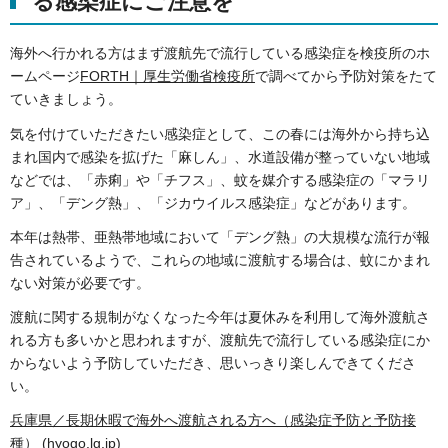
る感染症にご注意を
海外へ行かれる方はまず渡航先で流行している感染症を検疫所のホ
ームページ
FORTH｜厚生労働省検疫所
で調べてから予防対策をたて
ていきましょう。
気を付けていただきたい感染症として、この春には海外から持ち込
まれ国内で感染を拡げた「麻しん」、水道設備が整っていない地域
などでは、「赤痢」や「チフス」、蚊を媒介する感染症の「マラリ
ア」、「デング熱」、「ジカウイルス感染症」などがあります。
本年は熱帯、亜熱帯地域において「デング熱」の大規模な流行が報
告されているようで、これらの地域に渡航する場合は、蚊にかまれ
ない対策が必要です。
渡航に関する規制がなくなった今年は夏休みを利用して海外渡航さ
れる方も多いかと思われますが、渡航先で流行している感染症にか
からないよう予防していただき、思いっきり楽しんできてくださ
い。
兵庫県／長期休暇で海外へ渡航される方へ（感染症予防と予防接
種） (hyogo.lg.jp)