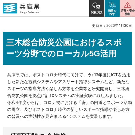
情報を
災害・安全
閲覧支援
探す
情報
更新日：2026年4月30日
三木総合防災公園におけるスポ
ーツ分野でのローカル5G活用
兵庫県では、ポストコロナ時代に向けて、令和3年度にICTを活用
した新たな観戦システムやアスリート指導システムなど、新たな
スポーツの指導方法や楽しみ方等を企業等と研究開発し、三木総
合防災公園を拠点に計10システムの実証実験に取組みました。
令和4年度からは、コロナ禍における「密」の回避とスポーツ活動
の両立、及びポストコロナ時代の新しいスポーツ指導や楽しみ方
の普及への実効性が見込まれる4システムを実装します。