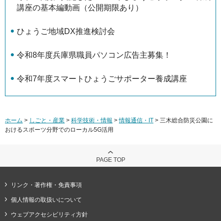
講座の基本編動画（公開期限あり）
ひょうご地域DX推進検討会
令和8年度兵庫県職員パソコン広告主募集！
令和7年度スマートひょうごサポーター養成講座
ホーム
>
しごと・産業
>
科学技術・情報
>
情報通信・IT
> 三木総合防災公園に
おけるスポーツ分野でのローカル5G活用
PAGE TOP
リンク・著作権・免責事項
個人情報の取扱いについて
ウェブアクセシビリティ方針