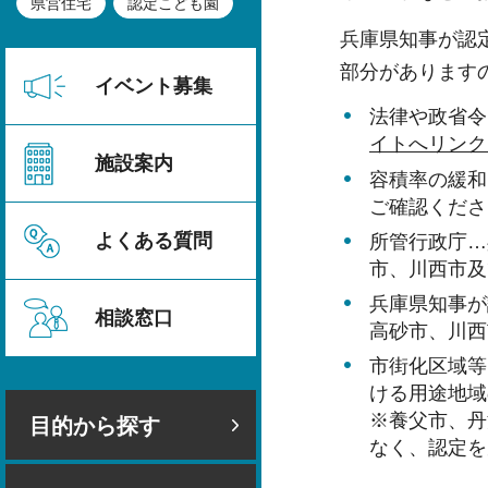
県営住宅
認定こども園
兵庫県知事が認
部分があります
イベント募集
法律や政省令
イトへリンク
施設案内
容積率の緩和
ご確認くださ
よくある質問
所管行政庁…
市、川西市及
兵庫県知事が
相談窓口
高砂市、川西
市街化区域等
ける用途地域
※養父市、丹
目的から探す
なく、認定を