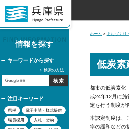
ホーム
>
まちづくり
情報を探す
キーワードから探す
低炭素
検索の方法
都市の低炭素化
成24年12月
注目キーワード
定を行う制度が
県税
電子申請・様式提供
本認定制度は、
職員採用
入札・契約
率の緩和などの