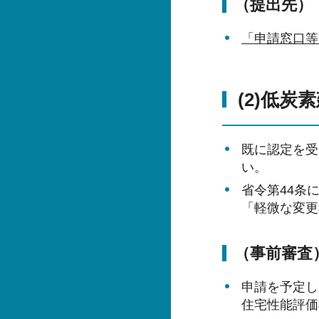
（提出先）
「申請窓口等
(2)低
既に認定を受
い。
省令第44条
「軽微な変更
（事前審査
申請を予定し
住宅性能評価