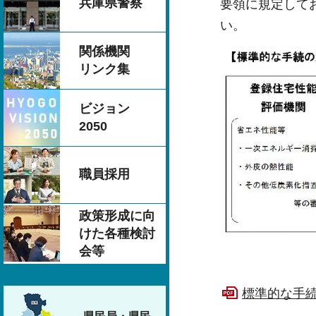
兵庫県警察
要領に規定して
い。
関係機関
リンク集
ビジョン
2050
職員採用
政策形成に向
けた各種検討
会等
標準的な手続