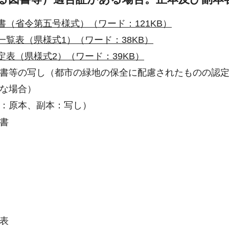
書（省令第五号様式）（ワード：121KB）
一覧表（県様式1）（ワード：38KB）
定表（県様式2）（ワード：39KB）
書等の写し（都市の緑地の保全に配慮されたものの認
な場合）
：原本、副本：写し）
書
表