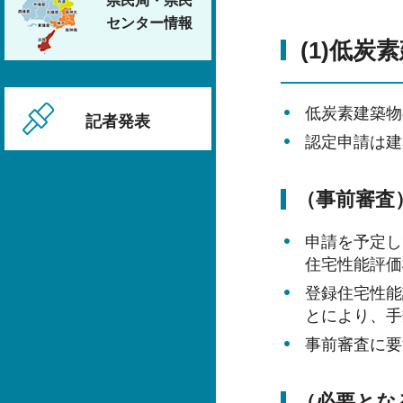
県民局・県民
センター情報
(1)低
低炭素建築物
記者発表
認定申請は建
（事前審査
申請を予定し
住宅性能評価
登録住宅性能
とにより、手
事前審査に要
（必要とな