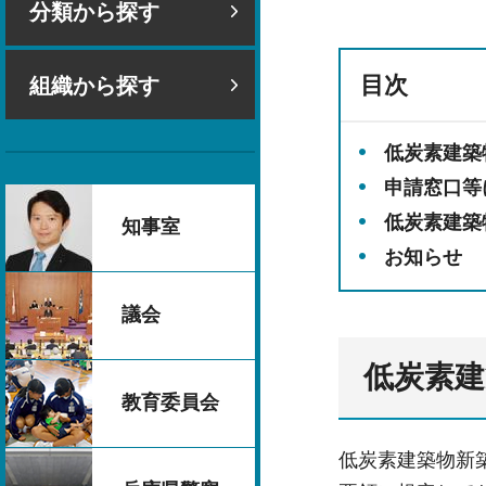
分類から探す
目次
組織から探す
低炭素建築
申請窓口等
低炭素建築
知事室
お知らせ
議会
低炭素
教育委員会
低炭素建築物新