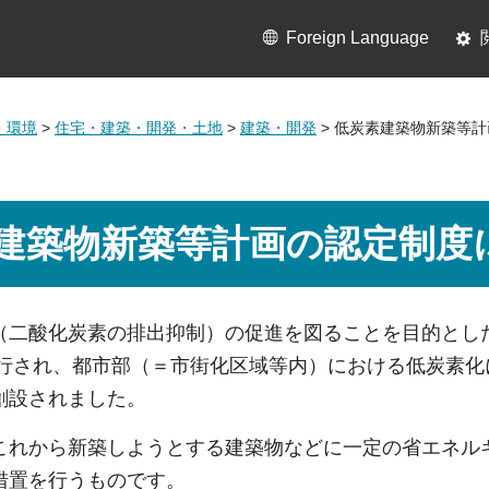
Foreign Language
・環境
>
住宅・建築・開発・土地
>
建築・開発
> 低炭素建築物新築等
建築物新築等計画の認定制度
（二酸化炭素の排出抑制）の促進を図ることを目的とし
に施行され、都市部（＝市街化区域等内）における低炭素
創設されました。
これから新築しようとする建築物などに一定の省エネル
措置を行うものです。