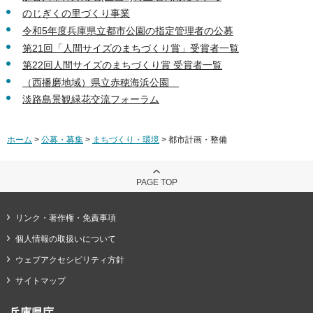
のじぎくの里づくり事業
令和5年度兵庫県立都市公園の指定管理者の公募
第21回「人間サイズのまちづくり賞」受賞者一覧
第22回人間サイズのまちづくり賞 受賞者一覧
（西播磨地域）県立赤穂海浜公園
淡路島景観緑花交流フォーラム
ホーム
>
公募・募集
>
まちづくり・環境
> 都市計画・整備
PAGE TOP
リンク・著作権・免責事項
個人情報の取扱いについて
ウェブアクセシビリティ方針
サイトマップ
兵庫県庁