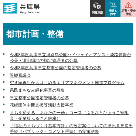
情報を
災害・安全
閲覧支援
探す
情報
都市計画・整備
令和8年度兵庫県立淡路島公園ハイウェイオアシス・淡路夢舞台
公苑・灘山緑地の指定管理者の公募
令和8年度兵庫県立都市公園の指定管理者の公募
景観審議会
空き家再生からはじめるエリアマネジメント推進プログラム
県民まちなみ緑化事業の募集
県立都市公園指定管理者の公募
花緑団体中間支援等活動支援事業
まちを変える「あなたの一歩」コース（ふるさとひょうご寄附
金・企業版ふるさと納税）
「福祉のまちづくり基本方針」の改定案についての県民意見提出
手続（パブリック・コメント手続）の実施結果