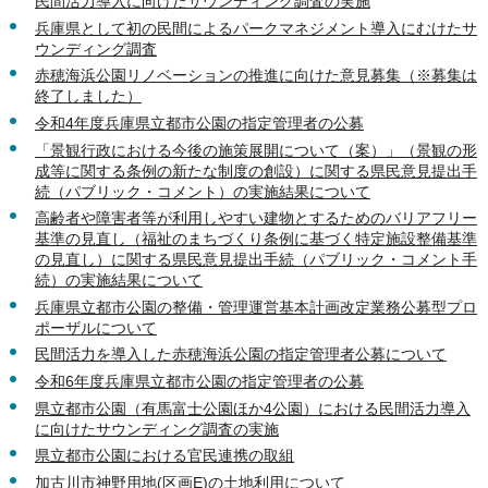
民間活力導入に向けたサウンディング調査の実施
兵庫県として初の民間によるパークマネジメント導入にむけたサ
ウンディング調査
赤穂海浜公園リノベーションの推進に向けた意見募集（※募集は
終了しました）
令和4年度兵庫県立都市公園の指定管理者の公募
「景観行政における今後の施策展開について（案）」（景観の形
成等に関する条例の新たな制度の創設）に関する県民意見提出手
続（パブリック・コメント）の実施結果について
高齢者や障害者等が利用しやすい建物とするためのバリアフリー
基準の見直し（福祉のまちづくり条例に基づく特定施設整備基準
の見直し）に関する県民意見提出手続（パブリック・コメント手
続）の実施結果について
兵庫県立都市公園の整備・管理運営基本計画改定業務公募型プロ
ポーザルについて
民間活力を導入した赤穂海浜公園の指定管理者公募について
令和6年度兵庫県立都市公園の指定管理者の公募
県立都市公園（有馬富士公園ほか4公園）における民間活力導入
に向けたサウンディング調査の実施
県立都市公園における官民連携の取組
加古川市神野用地(区画E)の土地利用について