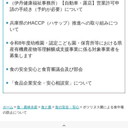
（伊丹健康福祉事務所）【自動車・露店】営業許可申
請の手続き（予約が必要）について
兵庫県のHACCP（ハサップ）推進への取り組みにつ
いて
令和8年度幼稚園・認定こども園・保育所等における県
産有機農産物等理解醸成支援事業に係る対象事業者を
募集します
食の安全安心と食育審議会及び部会
「食品企業安全・安心相談室」について
ホーム
>
食・農林水産
>
食と農
>
食の安全・安心
> ボツリヌス菌による食中毒
の防止について