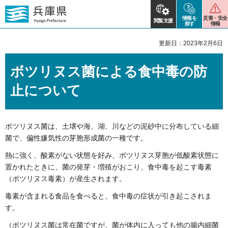
情報を
災害・安全
閲覧支援
探す
情報
更新日：2023年2月6日
ボツリヌス菌による食中毒の防
止について
ボツリヌス菌は、土壌や海、湖、川などの泥砂中に分布している細
菌で、偏性嫌気性の芽胞形成菌の一種です。
熱に強く、酸素がない状態を好み、ボツリヌス芽胞が低酸素状態に
置かれたときに、菌の発芽・増殖がおこり、食中毒を起こす毒素
（ボツリヌス毒素）が産生されます。
毒素が含まれる食品を食べると、食中毒の症状が引き起こされま
す。
（ボツリヌス菌は常在菌ですが、菌が体内に入っても他の腸内細菌