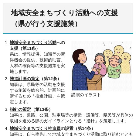
地域安全まちづくり活動への支援
（県が行う支援施策）
地域安全まちづくり活動
への
支援（第11条）
県は、情報提供、知識等の習
得機会の提供、技術的助言、
人材の確保等の支援施策を実
施します。
推進計画の策定
（第12条）
知事は、県民等の活動を支援
する施策を総合的、計画的に
講演のイラスト
講ずるため「推進計画」を策
定します。
指針の策定
（第13条）
知事は、道路、公園、駐車場等の構造・設備等、県民等が具体の
取組を進める際のガイドラインとなる「指針」を策定します。
地域安全まちづくり推進員
の設置（第14条）
知事は、自ら率先して地域安全まちづくり活動に取り組むととも