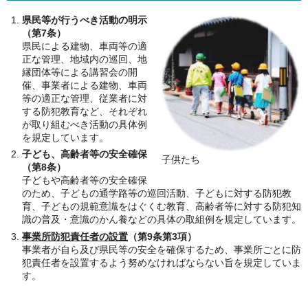
県民等が行うべき活動の明示
（第7条）
県民による建物、車両等の適
正な管理、地域内の巡回、地
縁団体等による講習会の開
催、事業者による建物、車両
等の適正な管理、従業者に対
する防犯教育など、それぞれ
が取り組むべき活動の具体例
を規定しています。
子ども、高齢者等の安全確保
子供たち
（第8条）
子どもや高齢者等の安全確保
のため、子どもの通学路等の巡回活動、子どもに対する防犯教
育、子どもの規範意識をはぐくむ教育、高齢者等に対する防犯知
識の普及・意識のかん養などの具体の取組例を規定しています。
事業所防犯責任者の設置
（第9条第3項）
事業者が自ら及び県民等の安全を確保するため、事業所ごとに防
犯責任者を設置するよう努めなければならない旨を規定していま
す。