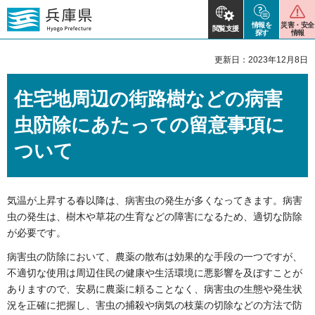
情報を
災害・安全
閲覧支援
探す
情報
更新日：2023年12月8日
住宅地周辺の街路樹などの病害
虫防除にあたっての留意事項に
ついて
気温が上昇する春以降は、病害虫の発生が多くなってきます。病害
虫の発生は、樹木や草花の生育などの障害になるため、適切な防除
が必要です。
病害虫の防除において、農薬の散布は効果的な手段の一つですが、
不適切な使用は周辺住民の健康や生活環境に悪影響を及ぼすことが
ありますので、安易に農薬に頼ることなく、病害虫の生態や発生状
況を正確に把握し、害虫の捕殺や病気の枝葉の切除などの方法で防