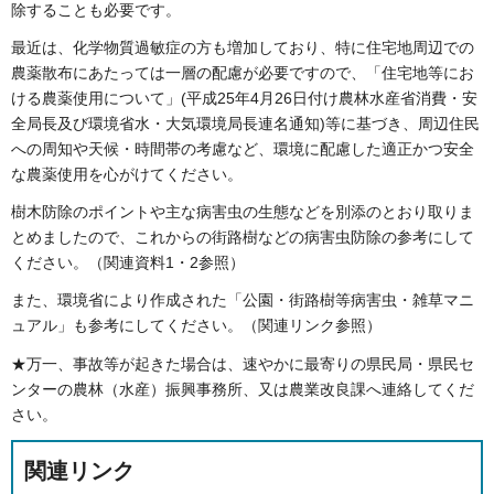
除することも必要です。
最近は、化学物質過敏症の方も増加しており、特に住宅地周辺での
農薬散布にあたっては一層の配慮が必要ですので、「住宅地等にお
ける農薬使用について」(平成25年4月26日付け農林水産省消費・安
全局長及び環境省水・大気環境局長連名通知)等に基づき、周辺住民
への周知や天候・時間帯の考慮など、環境に配慮した適正かつ安全
な農薬使用を心がけてください。
樹木防除のポイントや主な病害虫の生態などを別添のとおり取りま
とめましたので、これからの街路樹などの病害虫防除の参考にして
ください。（関連資料1・2参照）
また、環境省により作成された「公園・街路樹等病害虫・雑草マニ
ュアル」も参考にしてください。（関連リンク参照）
★万一、事故等が起きた場合は、速やかに最寄りの県民局・県民セ
ンターの農林（水産）振興事務所、又は農業改良課へ連絡してくだ
さい。
関連リンク