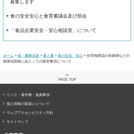
募集します
食の安全安心と食育審議会及び部会
「食品企業安全・安心相談室」について
ホーム
>
食・農林水産
>
食と農
>
食の安全・安心
> 住宅地周辺の街路樹などの
病害虫防除にあたっての留意事項について
PAGE TOP
リンク・著作権・免責事項
個人情報の取扱いについて
ウェブアクセシビリティ方針
サイトマップ