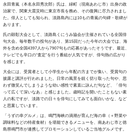
永田青嵐（本名永田秀次郎）氏は、緑町（現南あわじ市）出身の政
治家で、関東大震災時に東京市長を務め、その復興に尽力されまし
た。俳人としても知られ、淡路島内には10もの青嵐の句碑・歌碑が
あります。
氏の顕彰大会として、淡路島くにうみ協会が主催されている全国俳
句大会。毎年数千の投句があり、第15回だった今年の大会では、海
外を含め全国4397人から7907句もの応募があったそうです。最近、
テレビでも辛口の“査定”を行う番組が人気ですが、俳句熱の広がり
を感じます。
大会には、受賞者として小学生から年配の方までが集い、受賞句の
披露と講評が行われました。日常の風景を鋭く切り取った句や、思
わず微笑んでしまうような幼い感性で素直に詠んだ句など、「俳句
って広くて深いなあ」と感じました。歳時記を開いたこともない素
人の私ですが、淡路での日々を俳句にしてみても面白いかな、など
と思案しています。
「うずの幸グルメ」は、鳴門海峡の渦潮が育んだ海の幸（＋野菜や
調味料などの特産食材）を堪能できるメニューを、南あわじ市と徳
島県鳴門市が連携してプロモーションしているご当地グルメです。