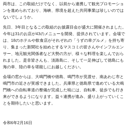
両市は、この取組だけでなく、以前から連携して観光プロモーショ
ンを進められており、海峡、県境を超えた共同事業は珍しいのでは
ないでしょうか。
先日、3年目となるこの取組のお披露目会が盛大に開催されました。
今年は31のお店が43のメニューを開発、提供されています。会場で
は、18のホテルや飲食店がそれぞれの「うずの幸グルメ」を持ち寄
り、集まった新聞社を始めとするマスコミの皆さんやインフルエン
サー、地元観光関係者など大勢の方が、様々な料理を楽しんでおら
れました。是非皆さんも、淡路島に、そして一足伸ばして徳島にも
海の幸、陸の幸を堪能しにお越しください。
会場の窓からは、大鳴門橋や徳島、鳴門市が見渡せ、南あわじ市と
鳴門市の近さが実感できました。兵庫県と徳島県で進めている大鳴
門橋への自転車道の整備が完成した暁には、自転車、徒歩でも行き
来ができるようになります。益々連携が進み、盛り上がっていくこ
とを期待したいと思います。
令和6年2月16日