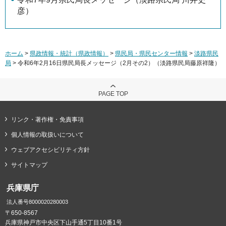
彦）
ホーム
>
県政情報・統計（県政情報）
>
県民局・県民センター情報
>
淡路県民
局
> 令和6年2月16日県民局長メッセージ（2月その2）（淡路県民局藤原祥隆）
PAGE TOP
リンク・著作権・免責事項
個人情報の取扱いについて
ウェブアクセシビリティ方針
サイトマップ
兵庫県庁
法人番号8000020280003
〒650-8567
兵庫県神戸市中央区下山手通5丁目10番1号