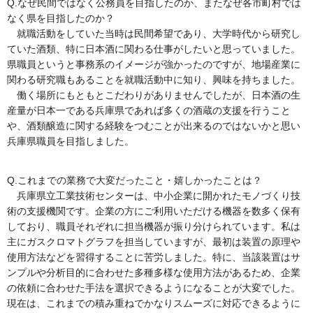
Q.なぜ民間ではなく公務員を目指したのか、またなぜ各市町村では
なく県を目指したのか？
就職活動をしていた当時は民間希望であり、大学時代から研究し
ていた酒類、特に日本酒に関わる仕事がしたいと思っていました。
県職員というと事務系のイメージが強かったのですが、地場産業に
関わる研究職もあることを就職活動中に知り、興味を持ちました。
働く場所にもともとこだわりがありませんでしたが、日本酒の生
産量が日本一である兵庫県であれば多くの酒蔵の支援を行うこと
や、酒類醸造に関する経験をつむことが出来るのではないかと思い
兵庫県職員を目指しました。
Q.これまでの業務で大変だったこと・嬉しかったことは？
兵庫県立工業技術センターは、中小企業に開かれたモノづくり技
術の支援機関です。企業の方にご利用いただける機器を数多く保有
しており、職員それぞれに担当機器が振り分けられています。私は
主にガスクロマトグラフを担当していますが、最初は装置の原理や
使用方法などを習得することに苦労しました。特に、当該装置はサ
ンプルや分析目的に合わせた多種多様な使用方法があるため、企業
の依頼に合わせた手法を選択できるようになることが大変でした。
現在は、これまでの積み重ねでかなりスムーズに対応できるように