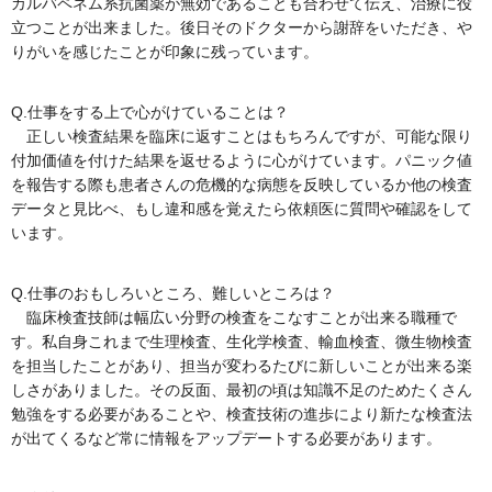
カルバペネム系抗菌薬が無効であることも合わせて伝え、治療に役
立つことが出来ました。後日そのドクターから謝辞をいただき、や
りがいを感じたことが印象に残っています。
Q.仕事をする上で心がけていることは？
正しい検査結果を臨床に返すことはもちろんですが、可能な限り
付加価値を付けた結果を返せるように心がけています。パニック値
を報告する際も患者さんの危機的な病態を反映しているか他の検査
データと見比べ、もし違和感を覚えたら依頼医に質問や確認をして
います。
Q.仕事のおもしろいところ、難しいところは？
臨床検査技師は幅広い分野の検査をこなすことが出来る職種で
す。私自身これまで生理検査、生化学検査、輸血検査、微生物検査
を担当したことがあり、担当が変わるたびに新しいことが出来る楽
しさがありました。その反面、最初の頃は知識不足のためたくさん
勉強をする必要があることや、検査技術の進歩により新たな検査法
が出てくるなど常に情報をアップデートする必要があります。