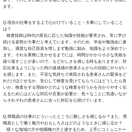
ます。
Q.現在の仕事をする上で心がけていること・大事にしていること
は？
検査技師は時代の変化に応じた知識や技能が要求され、常に学び
続ける姿勢が大事だと考えています。そのため、学会や勉強会に参
加し、適度な自己投資を惜しまず勉強に励み、知識をより深めてい
ます。それを業務に生かせるまでには、時間がかかり小さな失敗を
繰り返すことが多いので、もどかしさを感じる時もありますが、対
応出来るようになった時の達成感や患者さんからの信頼にやりがい
を感じます。また、不安な気持ちで来院される患者さんの緊張をど
れだけほぐせるか、安心して検査を受けてもらうにはどうしたら良
いか、検査をする理由やどのような検査を行うかを分かりやすく伝
えるためにはどんな対応や言葉が必要か、色々なことに気遣いなが
らそれぞれの患者さんに合った対応を心掛けています。
Q.県職員の仕事のどういったところに難しさを感じるか？また、県
職員として働く魅力やおもしろさはどのようなときに感じるか？
様々な地域の方や他職種の方と接するため、上手にコミュニケー