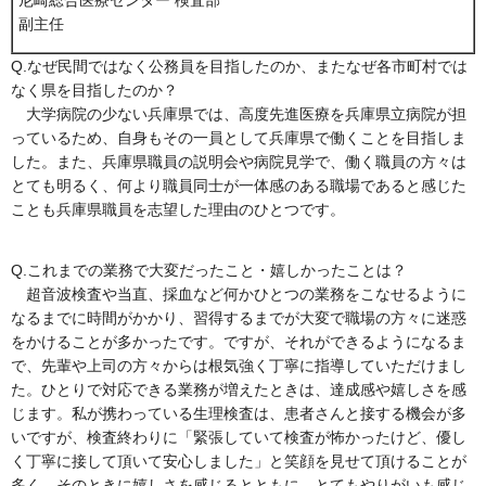
副主任
Q.なぜ民間ではなく公務員を目指したのか、またなぜ各市町村では
なく県を目指したのか？
大学病院の少ない兵庫県では、高度先進医療を兵庫県立病院が担
っているため、自身もその一員として兵庫県で働くことを目指しま
した。また、兵庫県職員の説明会や病院見学で、働く職員の方々は
とても明るく、何より職員同士が一体感のある職場であると感じた
ことも兵庫県職員を志望した理由のひとつです。
Q.これまでの業務で大変だったこと・嬉しかったことは？
超音波検査や当直、採血など何かひとつの業務をこなせるように
なるまでに時間がかかり、習得するまでが大変で職場の方々に迷惑
をかけることが多かったです。ですが、それができるようになるま
で、先輩や上司の方々からは根気強く丁寧に指導していただけまし
た。ひとりで対応できる業務が増えたときは、達成感や嬉しさを感
じます。私が携わっている生理検査は、患者さんと接する機会が多
いですが、検査終わりに「緊張していて検査が怖かったけど、優し
く丁寧に接して頂いて安心しました」と笑顔を見せて頂けることが
多く、そのときに嬉しさを感じるとともに、とてもやりがいも感じ