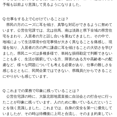
予報も以前より意識して見るようになりました。
Q.仕事をする上で心がけていることは？
県民の方のニーズに耳を傾け、真摯な対応ができるように努めて
います。公営住宅課では、北は但馬、南は淡路と県下全域の県営住
宅をまわり、入居者の方と話し合いを重ねてきました。その中で、
地域によって生活環境や住宅事情が大きく異なることを痛感し、現
場を知り、入居者の方の声に謙虚に耳を傾けることの大切さを学び
ました。県民ニーズは多種多様で、単純な損得勘定で判断できない
ことも多く、生活が困窮している方、障害のある方や高齢者への配
慮など、様々な問題についても考える必要があり、仕事の難しさを
感じるとともに、民間企業ではできない、県職員だからできること
にやりがいも感じています。
Q.これまでの業務で印象に残っていることは？
公営住宅課の時に、大阪北部地震直後に自治会との打合せに行っ
たことが印象に残っています。人のために働いているんだというこ
とを強く意識しました。これまでは、自身の安全を第一に優先して
いましたが、その時は待機後に上司と合流し、そのまま約束してい