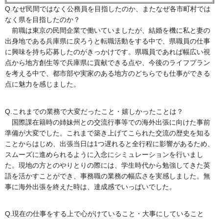
Q.なぜ民間ではなく公務員を目指したのか、またなぜ各市町村では
なく県を目指したのか？
前職は東京の民間企業で働いていましたが、結婚を機に私と妻の
出身地である兵庫県に戻ろうと転職活動をする中で、県職員の仕事
に興味を持ち応募したのがきっかけです。県職員であれば幅広い視
点から地方創生等で兵庫県に貢献できる点や、今後のライフプラン
を考える中で、都市部や実家のある地方のどちらでも仕事ができる
点に魅力を感じました。
Q.これまでの業務で大変だったこと・嬉しかったことは？
国際課在籍時の姉妹州との交流行事等での海外出張に向けた事前
準備が大変でした。これまで築き上げてこられた交流の歴史を知る
ことからはじめ、出張当日は1つ遅れると全行程に影響があるため、
スムーズに進められるように入念にシミュレーションを行いまし
た。現地の方とのやりとりの際には、学生時代から勉強してきた英
語を活かすことができ、事務職の業務の幅広さを実感しました。無
事に海外出張を終えた時は、達成感でいっぱいでした。
Q.現在の仕事をする上で心がけていること・大事にしていること