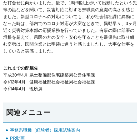
た打合せに向かいました。後で、1時間以上歩いて出勤したという先
輩の話などを聞いて、災害対応に対する県職員の意識の高さを感じ
ました。新型コロナへの対応についても、私が社会福祉課に異動に
なった時は、部内でのコロナ対応が大変なときで、異動早々、3ヶ月
近く災害対策本部の応援業務を行っていました。有事の際に部署の
垣根を超えて、県民の方の安全・安心を守ることを最優先に取り組
む姿勢は、民間企業とは明確に違うと感じましたし、大事な仕事を
していると実感しました。
これまでの配属先
平成30年4月 県土整備部住宅建築局公営住宅課
令和2年4月 健康福祉部社会福祉局社会福祉課
令和4年4月 現所属
関連メニュー
事務系職種（経験者）採用試験案内
PR動画