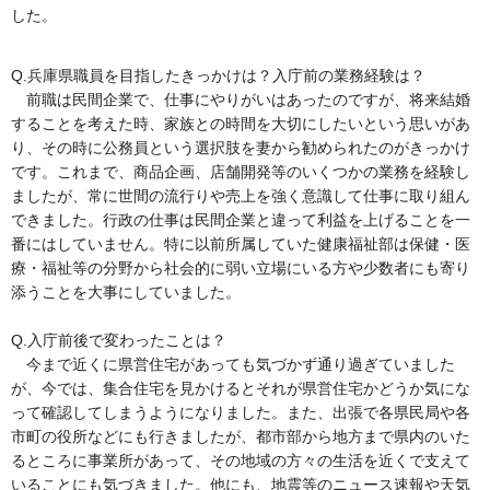
した。
Q.兵庫県職員を目指したきっかけは？入庁前の業務経験は？
前職は民間企業で、仕事にやりがいはあったのですが、将来結婚
することを考えた時、家族との時間を大切にしたいという思いがあ
り、その時に公務員という選択肢を妻から勧められたのがきっかけ
です。これまで、商品企画、店舗開発等のいくつかの業務を経験し
ましたが、常に世間の流行りや売上を強く意識して仕事に取り組ん
できました。行政の仕事は民間企業と違って利益を上げることを一
番にはしていません。特に以前所属していた健康福祉部は保健・医
療・福祉等の分野から社会的に弱い立場にいる方や少数者にも寄り
添うことを大事にしていました。
Q.入庁前後で変わったことは？
今まで近くに県営住宅があっても気づかず通り過ぎていました
が、今では、集合住宅を見かけるとそれが県営住宅かどうか気にな
って確認してしまうようになりました。また、出張で各県民局や各
市町の役所などにも行きましたが、都市部から地方まで県内のいた
るところに事業所があって、その地域の方々の生活を近くで支えて
いることにも気づきました。他にも、地震等のニュース速報や天気