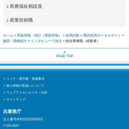
医療福祉相談員
産業技術職
ホーム
>
県政情報・統計（県政情報）
>
採用試験
>
職員採用ポータルサイト
>
施策・職種紹介
>
インタビューで知る
> 総合事務職（経験者）
PAGE TOP
リンク・著作権・免責事項
個人情報の取扱いについて
ウェブアクセシビリティ方針
サイトマップ
兵庫県庁
法人番号8000020280003
〒650-8567