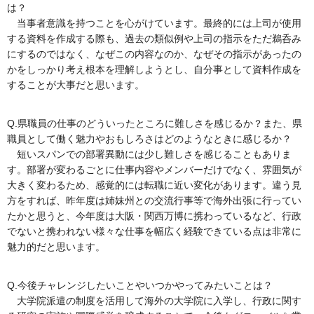
は？
当事者意識を持つことを心がけています。最終的には上司が使用
する資料を作成する際も、過去の類似例や上司の指示をただ鵜呑み
にするのではなく、なぜこの内容なのか、なぜその指示があったの
かをしっかり考え根本を理解しようとし、自分事として資料作成を
することが大事だと思います。
Q.県職員の仕事のどういったところに難しさを感じるか？また、県
職員として働く魅力やおもしろさはどのようなときに感じるか？
短いスパンでの部署異動には少し難しさを感じることもありま
す。部署が変わるごとに仕事内容やメンバーだけでなく、雰囲気が
大きく変わるため、感覚的には転職に近い変化があります。違う見
方をすれば、昨年度は姉妹州との交流行事等で海外出張に行ってい
たかと思うと、今年度は大阪・関西万博に携わっているなど、行政
でないと携われない様々な仕事を幅広く経験できている点は非常に
魅力的だと思います。
Q.今後チャレンジしたいことやいつかやってみたいことは？
大学院派遣の制度を活用して海外の大学院に入学し、行政に関す