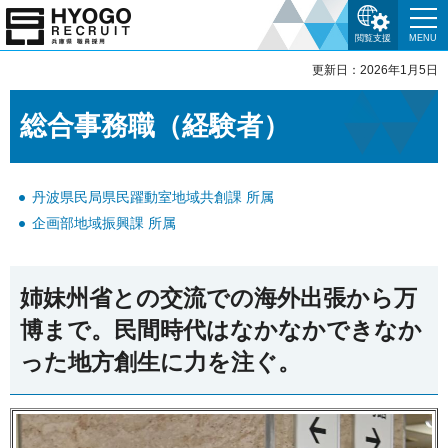
閲覧支援
MENU
更新日：2026年1月5日
総合事務職（経験者）
丹波県民局県民躍動室地域共創課 所属
企画部地域振興課 所属
姉妹州省との交流での海外出張から万
博まで。民間時代はなかなかできなか
った地方創生に力を注ぐ。