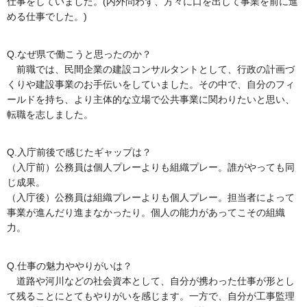
仕事をしていました。(内外問わず、方々に口を出して事業を前に進
める仕事でした。)
Q.なぜ県で働こうと思ったのか？
前職では、民間企業の建設コンサルタントとして、行政の計画づ
くりや建設事業のお手伝いをしていました。その中で、自分のフィ
ールドを持ち、より主体的な立場で公共事業に関わりたいと思い、
転職を志しました。
Q.入庁前後で感じたギャップは？
（入庁前）公務員は個人プレーよりも組織プレー。誰がやっても同
じ成果。
（入庁後）公務員は組織プレーよりも個人プレー。担当者によって
事業が進んだり進まなかったり。個人の能力があってこその組織
力。
Q.仕事の魅力ややりがいは？
道路や河川などの社会資本として、自分が携わった仕事が形とし
て残ることにとてもやりがいを感じます。一方で、自分が工事監理