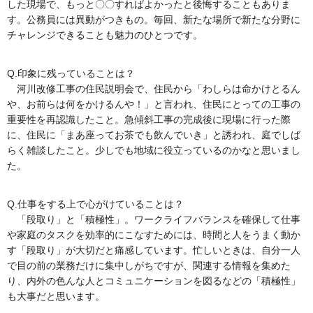
した現場で、もっと〇〇すればよかったと後悔することもありま
す。公務員には異動がつきもの。毎回、新たな場所で新たな分野に
チャレンジできることも魅力のひとつです。
Q.印象に残っていることは？
河川改修工事の住民説明会で、住民から「わしらは命かけとるん
や、お前らは何をかけるんや！」と言われ、住民にとっての工事の
重要性を再認識したこと。急傾斜工事の完成後に現場に行った際
に、住民に「まあ座ってお茶でも飲んでいき」と誘われ、庭でしば
らく雑談したこと。少しでも地域に役立っているのかなと思いまし
た。
Q.仕事をする上で心がけていることは？
「段取り」と「積極性」。ワークライフバランスを確保して仕事
や家庭のタスクを効率的にこなすためには、時間と人をうまく動か
す「段取り」が大切だと痛感しています。忙しいときは、自分一人
で目の前の業務だけに集中しがちですが、関連する情報を集めた
り、内外の色んな人とコミュニケーションを図るなどの「積極性」
も大事だと思います。