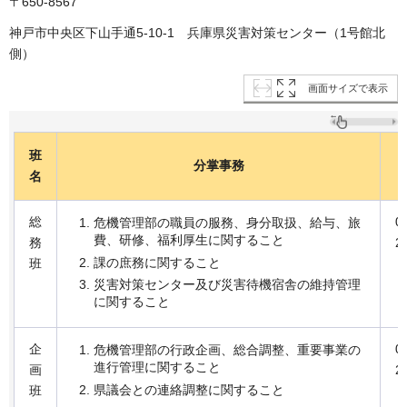
〒650-8567
神戸市中央区下山手通5-10-1
兵庫県災害対策センター（1号館北
側）
画面サイズで表示
班
分掌事務
名
総
0
危機管理部の職員の服務、身分取扱、給与、旅
費、研修、福利厚生に関すること
務
2
課の庶務に関すること
班
災害対策センター及び災害待機宿舎の維持管理
に関すること
企
0
危機管理部の行政企画、総合調整、重要事業の
進行管理に関すること
画
2
県議会との連絡調整に関すること
班