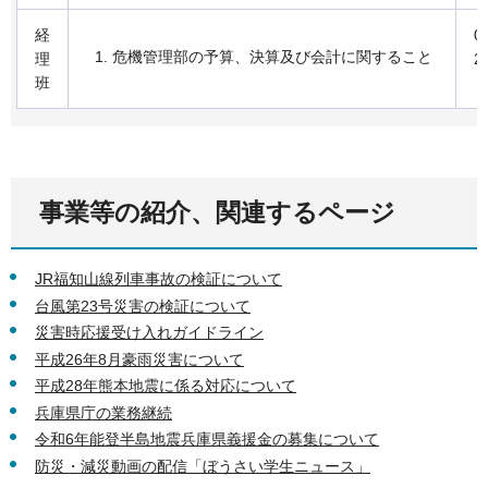
経
0
危機管理部の予算、決算及び会計に関すること
理
2
班
事業等の紹介、関連するページ
JR福知山線列車事故の検証について
台風第23号災害の検証について
災害時応援受け入れガイドライン
平成26年8月豪雨災害について
平成28年熊本地震に係る対応について
兵庫県庁の業務継続
令和6年能登半島地震兵庫県義援金の募集について
防災・減災動画の配信「ぼうさい学生ニュース」