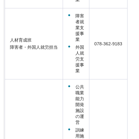
障害
者就
業支
援事
業
人材育成班
078-362-9183
外国
障害者・外国人就労担当
人就
労支
援事
業
公共
職業
能力
開発
施設
の運
営
訓練
用施