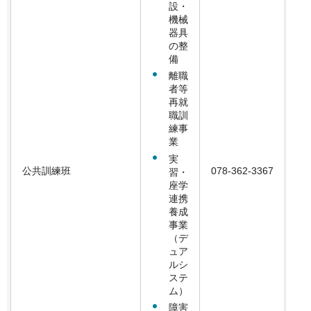
設・
機械
器具
の整
備
離職
者等
再就
職訓
練事
業
実
公共訓練班
078-362-3367
習・
座学
連携
養成
事業
（デ
ュア
ルシ
ステ
ム）
障害