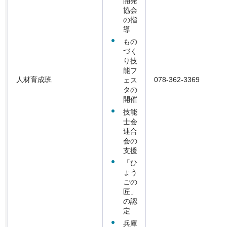
開発
協会
の指
導
もの
づく
り技
能フ
人材育成班
078-362-3369
ェス
タの
開催
技能
士会
連合
会の
支援
「ひ
ょう
ごの
匠」
の認
定
兵庫