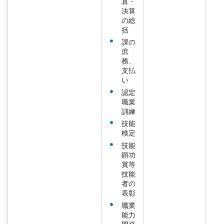
算・
決算
の総
括
課の
庶
務、
支払
い
認定
職業
訓練
技能
検定
技能
顕功
賞等
技能
者の
表彰
職業
能力