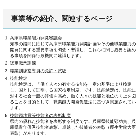
事業等の紹介、関連するページ
兵庫県職業能力開発審議会
知事の諮問に応じて兵庫県職業能力開発計画やその他職業能力の
開発に関する重要事項を調査・審議し、これらに関し必要と認め
る事項を関係行政機関に建議します。
認定職業訓練
職業訓練指導員の免許・試験
技能検定
技能検定は、「働く人々の有する技能を一定の基準により検定
し、国として証明する国家検定制度」です。技能検定は、技能に
対する社会一般の評価を高め、働く人々の技能と地位の向上を図
ることを目的として、職業能力開発促進法に基づき実施されてい
ます。
技能顕功賞等技能者の表彰制度
県内の優れた技能者を表彰する制度です。兵庫県技能顕功賞、兵
庫県青年優秀技能者表彰、卓越した技能者の表彰（厚生労働大臣
表彰）があります。