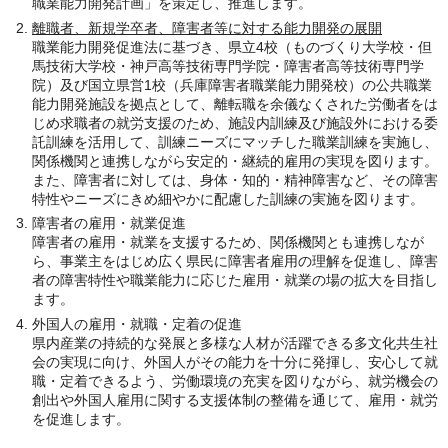
職業能力開発計画」を策定し、推進します。
離職者、新規学卒者、障害者等に対する能力開発の展開
職業能力開発促進法に基づき、県立4校（ものづくり大学校・但
馬技術大学校・神戸高等技術専門学院・障害者高等技術専門学
院）及び国立県営1校（兵庫障害者職業能力開発校）の公共職業
能力開発施設を拠点として、離転職を余儀なくされた労働者をは
じめ求職者の就労支援のため、施設内訓練及び施設外における委
託訓練を活用して、訓練ニーズにマッチした職業訓練を実施し、
関係機関と連携しながら安定的・継続的雇用の実現を図ります。
また、障害者に対しては、身体・知的・精神障害など、その障害
特性やニーズにきめ細やかに配慮した訓練の実施を図ります。
障害者の雇用・就業促進
障害者の雇用・就業を支援するため、関係機関とも連携しなが
ら、事業主をはじめ広く県民に障害者雇用の理解を促進し、障害
者の障害特性や職業能力に応じた雇用・就業の場の拡大を目指し
ます。
外国人の雇用・就職・定着の促進
県内産業の持続的な発展と多様な人材が活躍できる多文化共生社
会の実現に向け、外国人がその能力を十分に発揮し、安心して就
職・定着できるよう、労働環境の充実を図りながら、就労機会の
創出や外国人雇用に関する支援体制の整備を通じて、雇用・就労
を促進します。