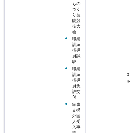
もの
づく
り技
能競
技大
会
職業
訓練
指導
員試
験
職業
訓練
07
指導
nou
員免
許交
付
家事
支援
外国
人受
入事
業