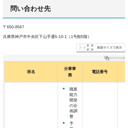
問い合わせ先
〒650-8567
兵庫県神戸市中央区下山手通5-10-1（1号館5階）
画面サイズで表示
分掌事
班名
電話番号
務
職業
能力
開発
の企
画調
整
予