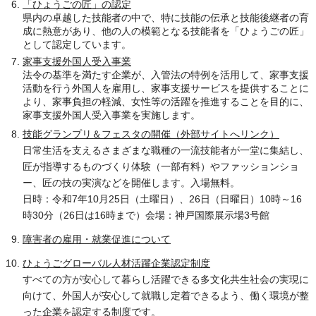
「ひょうごの匠」の認定
県内の卓越した技能者の中で、特に技能の伝承と技能後継者の育
成に熱意があり、他の人の模範となる技能者を「ひょうごの匠」
として認定しています。
家事支援外国人受入事業
法令の基準を満たす企業が、入管法の特例を活用して、家事支援
活動を行う外国人を雇用し、家事支援サービスを提供することに
より、家事負担の軽減、女性等の活躍を推進することを目的に、
家事支援外国人受入事業を実施します。
技能グランプリ＆フェスタの開催（外部サイトへリンク）
日常生活を支えるさまざまな職種の一流技能者が一堂に集結し、
匠が指導するものづくり体験（一部有料）やファッションショ
ー、匠の技の実演などを開催します。入場無料。
日時：令和7年10月25日（土曜日）、26日（日曜日）10時～16
時30分（26日は16時まで）会場：神戸国際展示場3号館
障害者の雇用・就業促進について
ひょうごグローバル人材活躍企業認定制度
すべての方が安心して暮らし活躍できる多文化共生社会の実現に
向けて、外国人が安心して就職し定着できるよう、働く環境が整
った企業を認定する制度です。