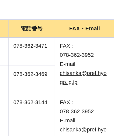
電話番号
FAX・Email
078-362-3471
FAX：
078-362-3952
E-mail：
chisanka@pref.hyo
078-362-3469
go.lg.jp
078-362-3144
FAX：
078-362-3952
E-mail：
chisanka@pref.hyo