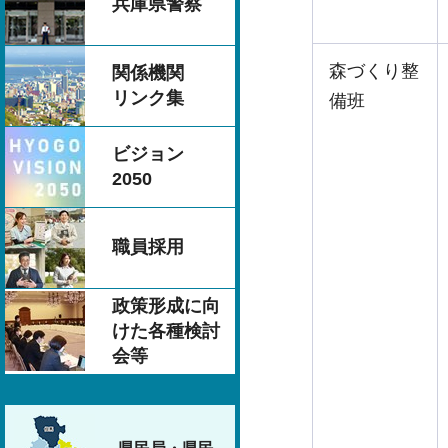
兵庫県警察
森づくり整
関係機関
リンク集
備班
ビジョン
2050
職員採用
政策形成に向
けた各種検討
会等