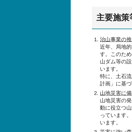
主要施策
治山事業の推
近年、局地的
す。このため
山ダム等の設
います。
特に、土石流
計画」に基づ
山地災害に備
山地災害の発
動に役立つ山
っています。
います。
災害に強い森