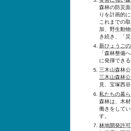
森林の防災面
りを計画的に
これまでの取
加、野生動物
き続き、「災
新ひょうごの
「森林整備へ
に発揮できる
三木山森林公
三木山森林公
見、宝塚西谷
私たちの暮ら
森林は、木材
働きをしてい
す。
林地開発許可