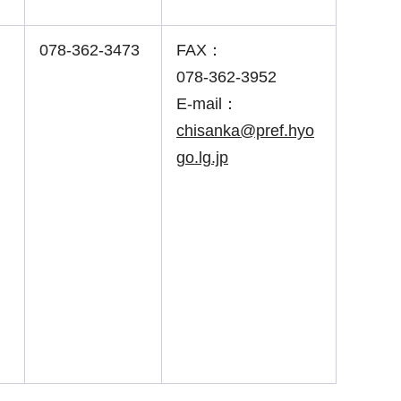
078-362-3473
FAX：
078-362-3952
E-mail：
chisanka@pref.hyo
go.lg.jp