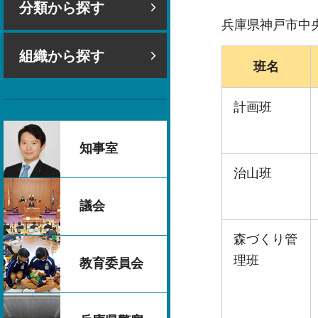
分類から探す
兵庫県神戸市中央
組織から探す
班名
計画班
知事室
治山班
議会
森づくり管
理班
教育委員会