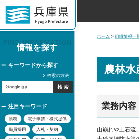
ホーム
>
組織情報一
情報を探す
キーワードから探す
農林水
検索の方法
業務内容
注目キーワード
県税
電子申請・様式提供
山崩れや土石流
職員採用
入札・契約