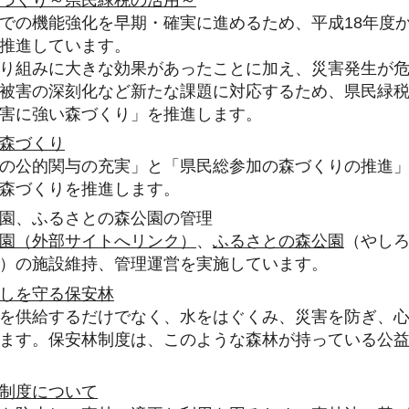
での機能強化を早期・確実に進めるため、平成18年度
推進しています。
り組みに大きな効果があったことに加え、災害発生が
被害の深刻化など新たな課題に対応するため、県民緑税
害に強い森づくり」を推進します。
森づくり
の公的関与の充実」と「県民総参加の森づくりの推進
森づくりを推進します。
園、ふるさとの森公園の管理
園（外部サイトへリンク）
、
ふるさとの森公園
（やし
）の施設維持、管理運営を実施しています。
しを守る保安林
を供給するだけでなく、水をはぐくみ、災害を防ぎ、
ます。保安林制度は、このような森林が持っている公
制度について