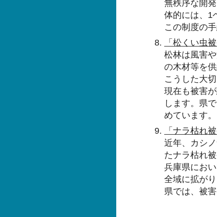
無秩序な開発
体的には、1
この制度の手
「松くい虫被
松林は風害や
の木材等を供
こうした大切
現在も被害が
します。県で
めています。
「ナラ枯れ被
近年、カシノ
たナラ枯れ被
兵庫県におい
全域に拡がり
県では、被害