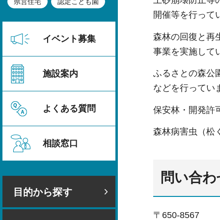
土砂崩壊防止等
県営住宅
認定こども園
開催等を行って
森林の回復と再
イベント募集
事業を実施して
ふるさとの森公
施設案内
などを行ってい
よくある質問
保安林・開発許
森林病害虫（松
相談窓口
問い合わ
目的から探す
〒650-8567