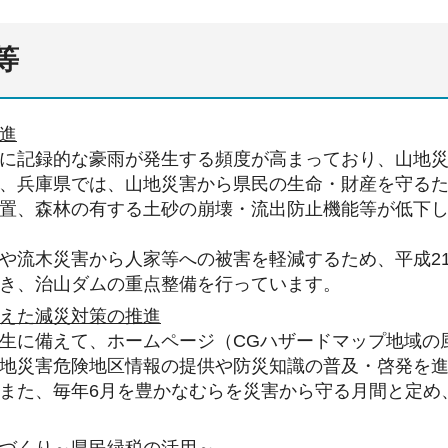
等
進
に記録的な豪雨が発生する頻度が高まっており、山地
、兵庫県では、山地災害から県民の生命・財産を守る
置、森林の有する土砂の崩壊・流出防止機能等が低下
や流木災害から人家等への被害を軽減するため、平成2
き、治山ダムの重点整備を行っています。
えた減災対策の推進
生に備えて、ホームページ（CGハザードマップ地域の
地災害危険地区情報の提供や防災知識の普及・啓発を
また、毎年6月を豊かなむらを災害から守る月間と定め
づくり～県民緑税の活用～