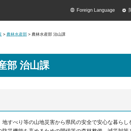
Foreign Language
覧
>
農林水産部
> 農林水産部 治山課
産部 治山課
、地すべり等の山地災害から県民の安全で安心な暮らし