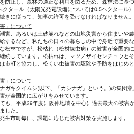
を防止し、森林の適正な利用を図るため、森林法に基
ヘクタール（太陽光発電設備については0.5ヘクタール
続きに従って、知事の許可を受けなければなりません
害」について
潮害、あるいは土砂崩れなどの山地災害から住まいや
給するなど、私たちの日々の暮らしの中で身近で重要
な松林ですが、松枯れ（松材線虫病）の被害が全国的に
継続しています。松枯れは、マツノザイセンチュウと
は市町と協力し、松くい虫被害の駆除や予防をはじめ
害」について
ナガキクイムシ(以下、「カシナガ」という。)の集団
害が全国的に広がりをみせています。
ても、平成29年度に阪神地域を中心に過去最大の被害
ました。
発生市町毎に、課題に応じた被害対策を実施します。