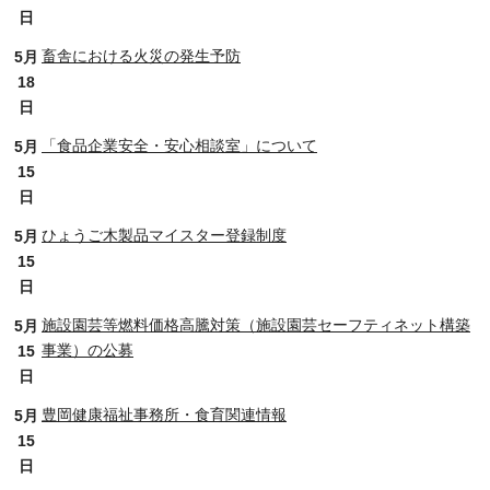
日
畜舎における火災の発生予防
5月
18
日
「食品企業安全・安心相談室」について
5月
15
日
ひょうご木製品マイスター登録制度
5月
15
日
施設園芸等燃料価格高騰対策（施設園芸セーフティネット構築
5月
事業）の公募
15
日
豊岡健康福祉事務所・食育関連情報
5月
15
日