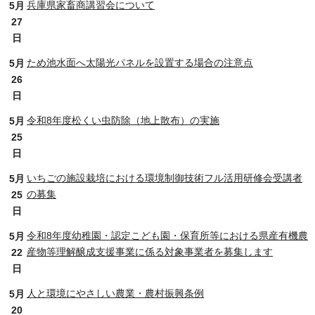
兵庫県家畜商講習会について
5月
27
日
ため池水面へ太陽光パネルを設置する場合の注意点
5月
26
日
令和8年度松くい虫防除（地上散布）の実施
5月
25
日
いちごの施設栽培における環境制御技術フル活用研修会受講者
5月
の募集
25
日
令和8年度幼稚園・認定こども園・保育所等における県産有機農
5月
産物等理解醸成支援事業に係る対象事業者を募集します
22
日
人と環境にやさしい農業・農村振興条例
5月
20