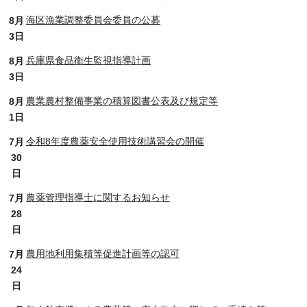
海区漁業調整委員会委員の公募
8月
3日
兵庫県食品衛生監視指導計画
8月
3日
農業農村整備事業の積算図書公表及び規定等
8月
1日
令和8年度農薬安全使用技術講習会の開催
7月
30
日
農薬管理指導士に関するお知らせ
7月
28
日
農用地利用集積等促進計画等の認可
7月
24
日