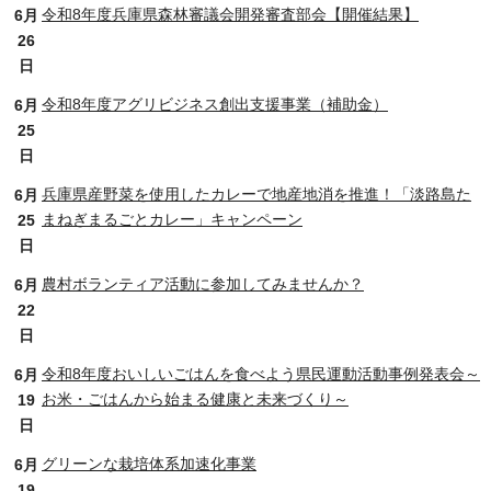
令和8年度兵庫県森林審議会開発審査部会【開催結果】
6月
26
日
令和8年度アグリビジネス創出支援事業（補助金）
6月
25
日
兵庫県産野菜を使用したカレーで地産地消を推進！「淡路島た
6月
まねぎまるごとカレー」キャンペーン
25
日
農村ボランティア活動に参加してみませんか？
6月
22
日
令和8年度おいしいごはんを食べよう県民運動活動事例発表会～
6月
お米・ごはんから始まる健康と未来づくり～
19
日
グリーンな栽培体系加速化事業
6月
19