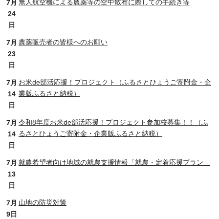
無人航空機による農薬等の空中散布に際しての手続き等
7月
24
日
農薬販売者の皆様へのお願い
7月
23
日
お米de部活応援！プロジェクト（ふるさとひょうご寄附金・企
7月
業版ふるさと納税）
14
日
令和8年度お米de部活応援！プロジェクト参加校募集！！（ふ
7月
るさとひょうご寄附金・企業版ふるさと納税）
14
日
就農希望者向け地域の就農支援情報「就農・定着応援プラン」
7月
13
日
山地の防災対策
7月
9日