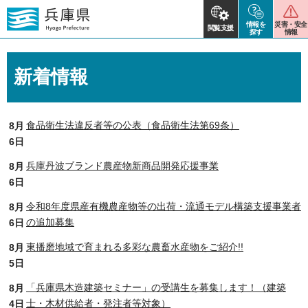
情報を
災害・安全
閲覧支援
探す
情報
新着情報
食品衛生法違反者等の公表（食品衛生法第69条）
8月
6日
兵庫丹波ブランド農産物新商品開発応援事業
8月
6日
令和8年度県産有機農産物等の出荷・流通モデル構築支援事業者
8月
の追加募集
6日
東播磨地域で育まれる多彩な農畜水産物をご紹介!!
8月
5日
「兵庫県木造建築セミナー」の受講生を募集します！（建築
8月
士・木材供給者・発注者等対象）
4日