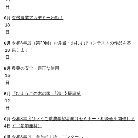
日
有機農業アカデミー始動！
6月
18
日
令和8年度（第29回）お弁当・おむすびコンテストの作品を募
6月
集します！
18
日
農薬の安全・適正な使用
6月
15
日
「ひょうごの木の家」設計支援事業
6月
12
日
令和8年度ひょうご就農希望者向けセミナー・相談会を開催しま
6月
す（参加無料）
4日
令和8年度「食育絵手紙」コンクール
6月